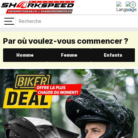
0
Par où voulez-vous commencer ?
Homme
Femme
Enfants