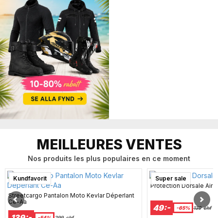
MEILLEURES VENTES
Nos produits les plus populaires en ce moment
Kundfavorit
Super sale
Protection Dorsale Air
Streetcargo Pantalon Moto Kevlar Déperlant
Ce-Aa
49:-
-65%
139
chf
139:-
-54%
299
chf