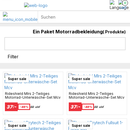
0
Ein Paket Motorradbekleidung
(
Produkte)
Kevlar-Jacken-Hoodie
Ein Paket Motorradbekleidung
Motocross-Bekleidung
King & Queen Big Size
KEVLAR MC-KLEIDUNG
Filter
Super sale
Super sale
Rideshield Mlrs 2-Teiliges
Rideshield Mlrs 2-Teiliges
Motorrad-Unterwäsche-Set Mcv
Motorrad-Unterwäsche-Set Mcv
37:-
37:-
-46%
69
chf
-46%
69
chf
Super sale
Super sale