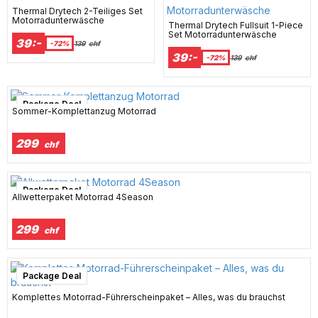
Thermal Drytech 2-Teiliges Set
Motorradunterwäsche
Thermal Drytech Fullsuit 1-Piece
Set Motorradunterwäsche
39:-
-72%
139
chf
39:-
-72%
139
chf
Package Deal
Sommer-Komplettanzug Motorrad
299
chf
Package Deal
Allwetterpaket Motorrad 4Season
299
chf
Package Deal
Komplettes Motorrad-Führerscheinpaket – Alles, was du brauchst