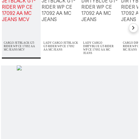
chevron_right
CARGO JETBLACK GT-
LADY CARGO JETBLACK
LADY CARGO
CARGO DIR
RIDER WP CE 17092 AA
GT-RIDER WP CE 17092
DIRTYBLUE GT-RIDER
RIDER WP C
MC JEANS MCV
AA MC JEANS
WP CE 17092 AA MC
MC JEANS
JEANS