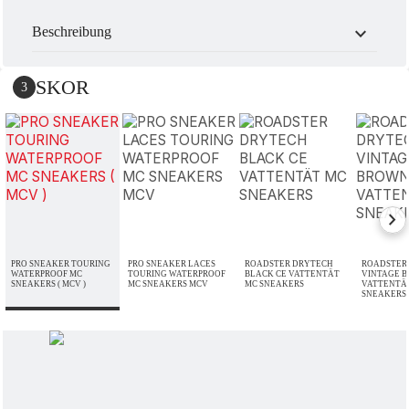
expand_more
Beschreibung
SKOR
3
chevron_right
PRO SNEAKER TOURING
PRO SNEAKER LACES
ROADSTER DRYTECH
ROADSTER
WATERPROOF MC
TOURING WATERPROOF
BLACK CE VATTENTÄT
VINTAGE 
SNEAKERS ( MCV )
MC SNEAKERS MCV
MC SNEAKERS
VATTENTÄ
SNEAKERS