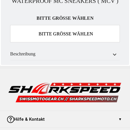
WATERPROOF MC SNEAKERS ( MCV )
BITTE GRÖSSE WÄHLEN
BITTE GRÖSSE WÄHLEN
expand_more
Beschreibung
Hilfe & Kontakt
▼