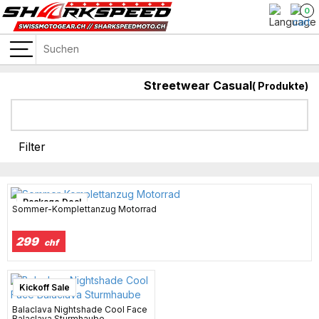
0
Streetwear Casual
(
Produkte)
KEVLAR MC-KLEIDUNG
Filter
Package Deal
Sommer-Komplettanzug Motorrad
299
chf
Kickoff Sale
Balaclava Nightshade Cool Face
Balaclava Sturmhaube