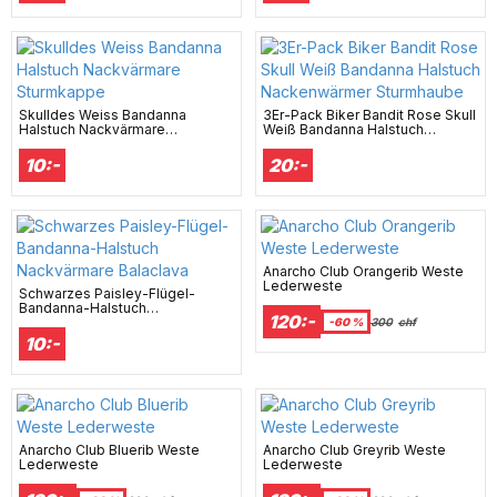
Skulldes Weiss Bandanna
3Er-Pack Biker Bandit Rose Skull
Halstuch Nackvärmare
Weiß Bandanna Halstuch
Sturmkappe
Nackenwärmer Sturmhaube
10:-
20:-
Anarcho Club Orangerib Weste
Lederweste
Schwarzes Paisley-Flügel-
Bandanna-Halstuch
120:-
Nackvärmare Balaclava
-60 %
300
chf
10:-
Anarcho Club Bluerib Weste
Anarcho Club Greyrib Weste
Lederweste
Lederweste