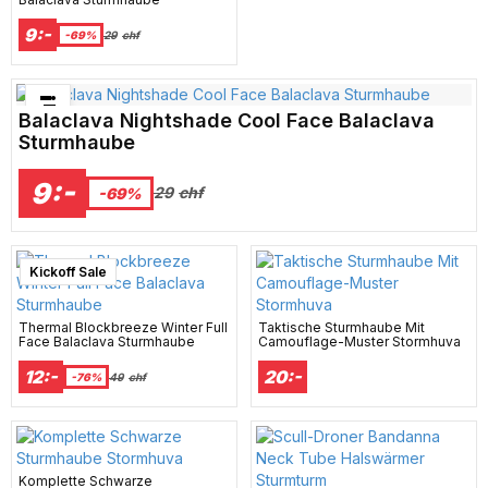
9:-
-69%
29
chf
Bästsäljare just nu!
Balaclava Nightshade Cool Face Balaclava
Sturmhaube
9:-
29
chf
-69%
Kickoff Sale
Thermal Blockbreeze Winter Full
Taktische Sturmhaube Mit
Face Balaclava Sturmhaube
Camouflage-Muster Stormhuva
12:-
20:-
-76%
49
chf
Komplette Schwarze