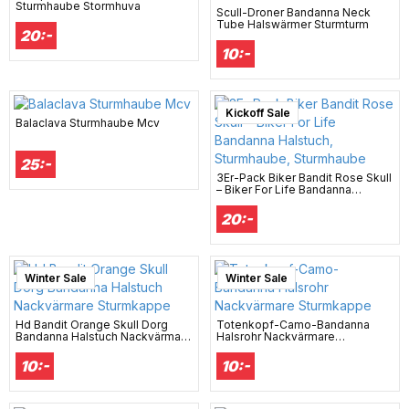
Sturmhaube Stormhuva
Scull-Droner Bandanna Neck
Tube Halswärmer Sturmturm
20:-
10:-
Kickoff Sale
Balaclava Sturmhaube Mcv
25:-
3Er-Pack Biker Bandit Rose Skull
– Biker For Life Bandanna
Halstuch, Sturmhaube,
Sturmhaube
20:-
Winter Sale
Winter Sale
Hd Bandit Orange Skull Dorg
Totenkopf-Camo-Bandanna
Bandanna Halstuch Nackvärmare
Halsrohr Nackvärmare
Sturmkappe
Sturmkappe
10:-
10:-