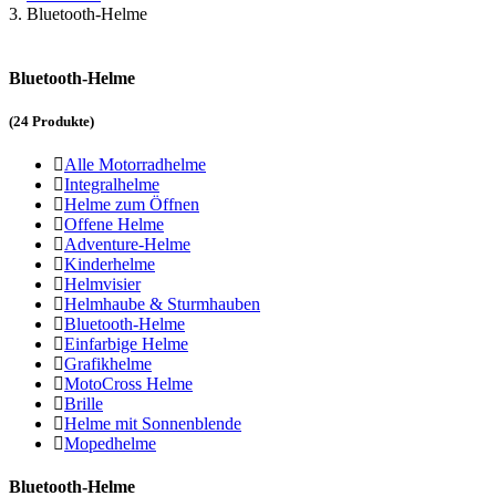
Bluetooth-Helme
Bluetooth-Helme
(
24
Produkte)
Alle Motorradhelme
Integralhelme
Helme zum Öffnen
Offene Helme
Adventure-Helme
Kinderhelme
Helmvisier
Helmhaube & Sturmhauben
Bluetooth-Helme
Einfarbige Helme
Grafikhelme
MotoCross Helme
Brille
Helme mit Sonnenblende
Mopedhelme
Bluetooth-Helme