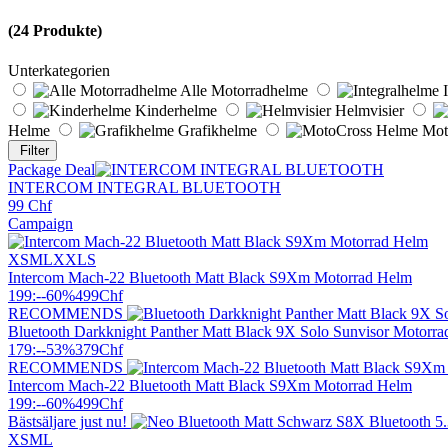
(
24
Produkte)
Unterkategorien
Alle Motorradhelme
I
Kinderhelme
Helmvisier
Helme
Grafikhelme
Mot
Filter
Package Deal
INTERCOM INTEGRAL BLUETOOTH
99
Chf
Campaign
XS
M
L
XXL
S
Intercom Mach-22 Bluetooth Matt Black S9Xm Motorrad Helm
199:-
-60%
499
Chf
RECOMMENDS
Bluetooth Darkknight Panther Matt Black 9X Solo Sunvisor Motorr
179:-
-53%
379
Chf
RECOMMENDS
Intercom Mach-22 Bluetooth Matt Black S9Xm Motorrad Helm
199:-
-60%
499
Chf
Bästsäljare just nu!
XS
M
L