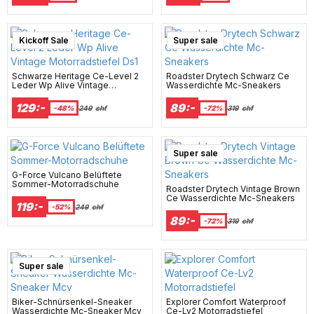
Kickoff Sale
Super sale
Schwarze Heritage Ce-Level 2
Roadster Drytech Schwarz Ce
Leder Wp Alive Vintage
Wasserdichte Mc-Sneakers
Motorradstiefel Ds1
129:-
89:-
-48%
249
chf
-72%
319
chf
Super sale
G-Force Vulcano Belüftete
Sommer-Motorradschuhe
Roadster Drytech Vintage Brown
Ce Wasserdichte Mc-Sneakers
119:-
-52%
249
chf
89:-
-72%
319
chf
Super sale
Biker-Schnürsenkel-Sneaker
Explorer Comfort Waterproof
Wasserdichte Mc-Sneaker Mcv
Ce-Lv2 Motorradstiefel