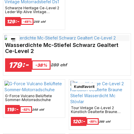
Schwarze Heritage Ce-Level 2
Leder Wp Alive Vintage
Motorradstiefel Ds1
129:-
-48%
249
chf
Bästsäljare just nu!
Wasserdichte Mc-Stiefel Schwarz Gealtert
Ce-Level 2
179:-
289
chf
-38%
Surprise
Kundfavorit
G-Force Vulcano Belüftete
Sommer-Motorradschuhe
Tour Vintage Ce-Level 2
119:-
-52%
249
chf
Künstlich Gealterte Braune
Stiefel Wasserdicht Mc Stövlar
120:-
-55%
269
chf