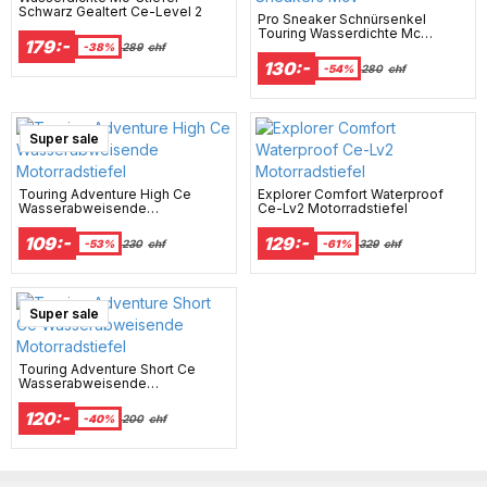
Schwarz Gealtert Ce-Level 2
Pro Sneaker Schnürsenkel
Touring Wasserdichte Mc
179:-
Sneakers Mcv
-38%
289
chf
130:-
-54%
280
chf
Super sale
Touring Adventure High Ce
Explorer Comfort Waterproof
Wasserabweisende
Ce-Lv2 Motorradstiefel
Motorradstiefel
109:-
129:-
-53%
230
chf
-61%
329
chf
Super sale
Touring Adventure Short Ce
Wasserabweisende
Motorradstiefel
120:-
-40%
200
chf