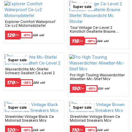
Super sale
Explorer Comfort Waterproof
Ce-Lv2 Motorradstiefel
Tour Vintage Ce-Level 2
Künstlich Gealterte Braune
129:-
Stiefel Wasserdicht Mc Stövlar
-61%
329
chf
118:-
-59%
289
chf
Super sale
Wasserdichte Mc-Stiefel
Schwarz Gealtert Ce-Level 2
Pro High Touring Wasserdichter
Allwetter-Mc-Stief Mcv
179:-
-38%
289
chf
150:-
-53%
320
chf
Super sale
Super sale
Streetrider Vintage Black Ce
Streetrider Vintage Brown Ce
Motorrad Sneakers Mcv
Motorrad Sneakers Mcv
120:-
110:-
-52%
249
chf
-56%
249
chf