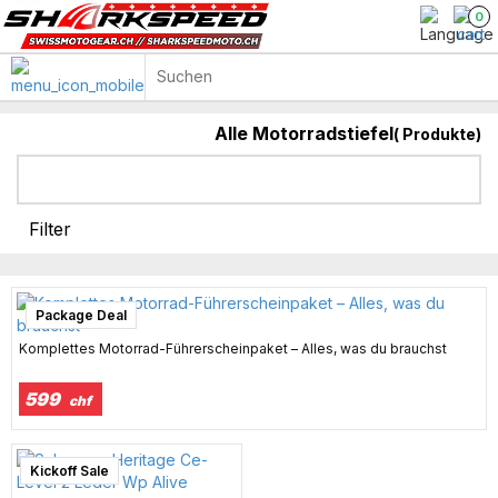
0
Alle Motorradstiefel
(
Produkte)
Sportliche Motorradstiefel
Die maßgeschneiderten ADV-Stiefel von Touring
Filter
Package Deal
Komplettes Motorrad-Führerscheinpaket – Alles, was du brauchst
599
chf
Kickoff Sale