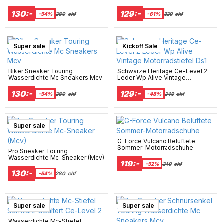
130:-
129:-
-54%
280
chf
-61%
329
chf
Super sale
Kickoff Sale
Biker Sneaker Touring
Schwarze Heritage Ce-Level 2
Wasserdichte Mc Sneakers Mcv
Leder Wp Alive Vintage
Motorradstiefel Ds1
130:-
129:-
-54%
280
chf
-48%
249
chf
Super sale
G-Force Vulcano Belüftete
Sommer-Motorradschuhe
Pro Sneaker Touring
Wasserdichte Mc-Sneaker (Mcv)
119:-
-52%
249
chf
130:-
-54%
280
chf
Super sale
Super sale
Wasserdichte Mc-Stiefel