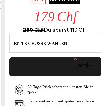
179
Chf
289
Du sparst
110
Chf
Chf
BITTE GRÖSSE WÄHLEN
30 Tage Rückgaberecht – testen Sie in
Ruhe!
In den Warenkorb
Heute einkaufen und später bezahlen –