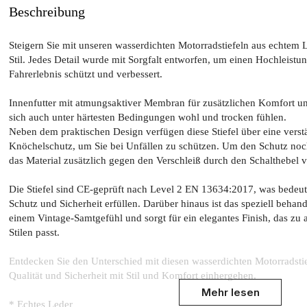
Beschreibung
Steigern Sie mit unseren wasserdichten Motorradstiefeln aus echtem 
Stil. Jedes Detail wurde mit Sorgfalt entworfen, um einen Hochleistung
Fahrerlebnis schützt und verbessert.
Innenfutter mit atmungsaktiver Membran für zusätzlichen Komfort un
sich auch unter härtesten Bedingungen wohl und trocken fühlen.
Neben dem praktischen Design verfügen diese Stiefel über eine verst
Knöchelschutz, um Sie bei Unfällen zu schützen. Um den Schutz noc
das Material zusätzlich gegen den Verschleiß durch den Schalthebel ve
Die Stiefel sind CE-geprüft nach Level 2 EN 13634:2017, was bedeute
Schutz und Sicherheit erfüllen. Darüber hinaus ist das speziell beha
einem Vintage-Samtgefühl und sorgt für ein elegantes Finish, das zu
Stilen passt.
Entdecken Sie den Unterschied mit diesen wasserdichten Motorradsti
Qualität und Sicherheit mit Stil und Komfort einhergehen.
Mehr lesen
​* Echtes Leder