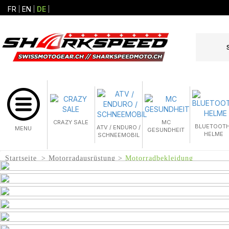
FR
EN
DE
CRAZY SALE
MC
BLUETOOTH
ATV / ENDURO /
MENU
GESUNDHEIT
HELME
SCHNEEMOBIL
Startseite
Motorradausrüstung
Motorradbekleidung