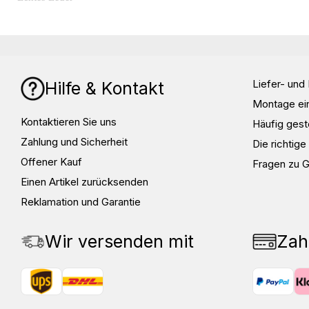
* Wasserdicht
* Polyesterfutter mit atmungsaktiver Membran für Komfort
* An der Wade mittels Klettverschluss verstellbar
* Reißverschluss zum Verschließen.
* Verstärkte Sohle
Liefer- un
Hilfe & Kontakt
* Verstärkter Knöchelschutz
* Verstärkt gegen Verschleiß durch den Schalthebel.
Montage ei
* CE-geprüft Level 2 EN 13634:2017
Kontaktieren Sie uns
Häufig gest
Zahlung und Sicherheit
Die richtig
Offener Kauf
Fragen zu 
Einen Artikel zurücksenden
Reklamation und Garantie
Wir versenden mit
Zah