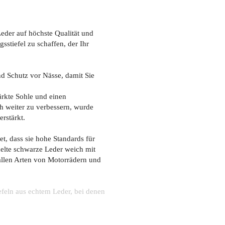
Leder auf höchste Qualität und
sstiefel zu schaffen, der Ihr
d Schutz vor Nässe, damit Sie
ärkte Sohle und einen
h weiter zu verbessern, wurde
rstärkt.
t, dass sie hohe Standards für
ndelte schwarze Leder weich mit
 allen Arten von Motorrädern und
efeln aus echtem Leder, bei denen