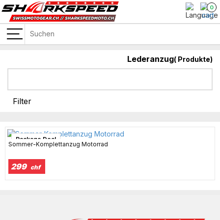
0
Lederanzug
(
Produkte)
Filter
Package Deal
Sommer-Komplettanzug Motorrad
299
chf