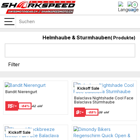
0
Helmhaube & Sturmhauben
(
Produkte)
Helme mit Sonnenblende
Filter
Kickoff Sale
Bandit Nierengurt
Balaclava Nightshade Cool Face
Balaclava Sturmhaube
15:-
-64%
42
chf
9:-
-69%
29
chf
Kickoff Sale