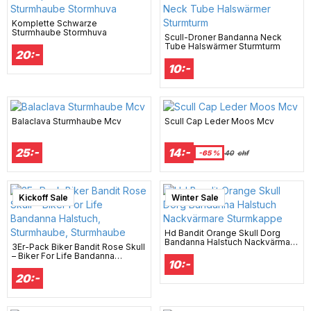
Komplette Schwarze
Sturmhaube Stormhuva
Scull-Droner Bandanna Neck
Tube Halswärmer Sturmturm
20:-
10:-
Balaclava Sturmhaube Mcv
Scull Cap Leder Moos Mcv
25:-
14:-
-65 %
40
chf
Kickoff Sale
Winter Sale
Hd Bandit Orange Skull Dorg
Bandanna Halstuch Nackvärmare
3Er-Pack Biker Bandit Rose Skull
Sturmkappe
– Biker For Life Bandanna
10:-
Halstuch, Sturmhaube,
Sturmhaube
20:-