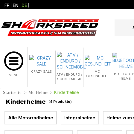
FR
EN
DE
CRAZY SALE
MC
BLUETOOTH
ATV / ENDURO /
MENU
GESUNDHEIT
HELME
SCHNEEMOBIL
Kinderhelme
Startseite
Mc Helme
Kinderhelme
(
4
Produkte)
Alle Motorradhelme
Integralhelme
Helme zum 