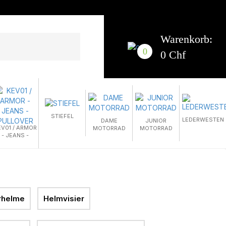
Warenkorb:
0
0 Chf
STIEFEL
LEDERWESTEN
DAME
JUNIOR
EV01 / ARMOR
MOTORRAD
MOTORRAD
- JEANS -
PULLOVER
rhelme
Helmvisier