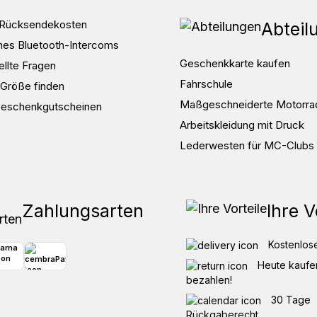
d Rücksendekosten
Abteil
nes Bluetooth-Intercoms
Geschenkkarte kaufen
ellte Fragen
Fahrschule
e Größe finden
Maßgeschneiderte Motorra
Geschenkgutscheinen
Arbeitskleidung mit Druck
Lederwesten für MC-Clubs
Zahlungsarten
Ihre V
Kostenlose
Heute kaufen
bezahlen!
30 Tage
Rückgaberecht