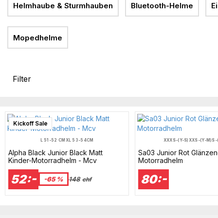
Helmhaube & Sturmhauben
Bluetooth-Helme
E
Mopedhelme
Filter
Kickoff Sale
L 51-52 CM
XL 53-54CM
XXXS-(Y-S)
XXS-(Y-M)
S-
Alpha Black Junior Black Matt
Sa03 Junior Rot Glänze
Kinder-Motorradhelm - Mcv
Motorradhelm
52:-
80:-
-65 %
148
chf