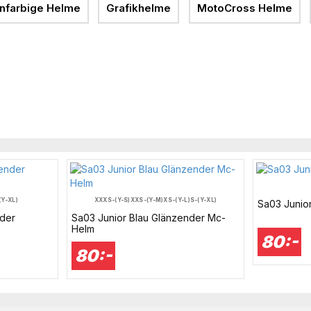
infarbige Helme
Grafikhelme
MotoCross Helme
(Y-XL)
XXXS-(Y-S)
XXS-(Y-M)
XS-(Y-L)
S-(Y-XL)
Sa03 Junior
nder
Sa03 Junior Blau Glänzender Mc-
Helm
80:-
80:-