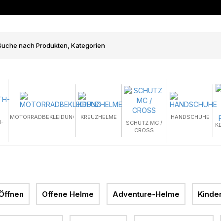
MOTORRADBEKLEIDUNG
KREUZHELME
HANDSCHUHE
-
SCHUTZ MC /
K
CROSS
Öffnen
Offene Helme
Adventure-Helme
Kinde