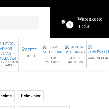
Warenkorb:
0
0 Chf
STIEFEL
LEDERWESTEN
DAME
JUNIOR
EV01 / ARMOR
MOTORRAD
MOTORRAD
- JEANS -
PULLOVER
rhelme
Helmvisier