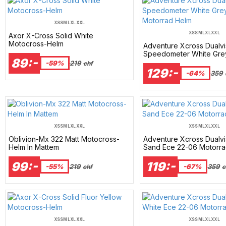
XS
S
M
L
XL
XXL
XS
S
M
L
XL
XXL
Axor X-Cross Solid White
Motocross-Helm
Adventure Xcross Dualvi
Speedometer White Gre
89:-
06 Motorrad Helm
-59%
219
chf
129:-
-64%
359
XS
S
M
L
XL
XXL
XS
S
M
L
XL
XXL
Oblivion-Mx 322 Matt Motocross-
Adventure Xcross Dualvi
Helm In Mattem
Sand Ece 22-06 Motorr
99:-
119:-
-55%
219
-67%
359
chf
c
XS
S
M
L
XL
XXL
XS
S
M
L
XL
XXL