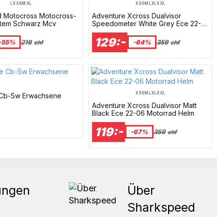
L
S
XS
M
XL
XS
S
M
L
XL
XXL
id Motocross Motocross-
Adventure Xcross Dualvisor
ttem Schwarz Mcv
Speedometer White Grey Ece 22-
06 Motorrad Helm
129:-
-55%
219
-64%
359
chf
chf
XS
S
M
L
XL
XXL
e Cb-Sw Erwachsene
Adventure Xcross Dualvisor Matt
Black Ece 22-06 Motorrad Helm
119:-
-67%
359
chf
ungen
Über
Sharkspeed