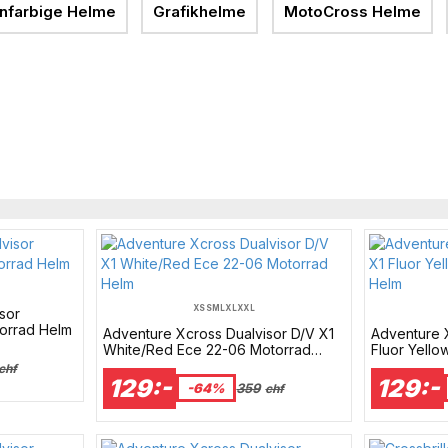
infarbige Helme
Grafikhelme
MotoCross Helme
XS
S
M
L
XL
XXL
sor
orrad Helm
Adventure Xcross Dualvisor D/V X1
Adventure X
White/Red Ece 22-06 Motorrad
Fluor Yello
Helm
Helm
chf
129:-
129:-
-64%
359
chf