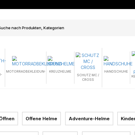
MOTORRADBEKLEIDUNG
KREUZHELME
HANDSCHUHE
-
SCHUTZ MC /
K
CROSS
Öffnen
Offene Helme
Adventure-Helme
Kinde