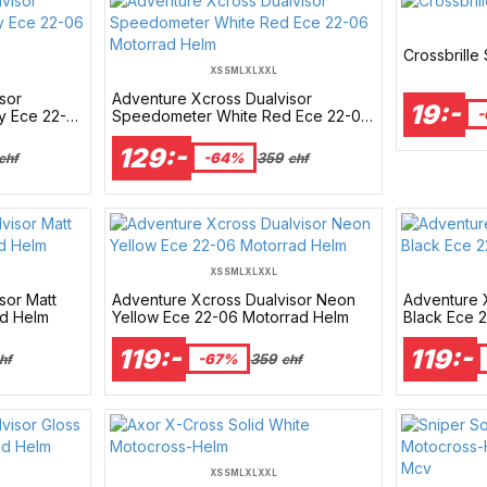
Crossbrille
XS
S
M
L
XL
XXL
sor
Adventure Xcross Dualvisor
19:-
-
y Ece 22-
Speedometer White Red Ece 22-06
Motorrad Helm
129:-
-64%
359
chf
chf
XS
S
M
L
XL
XXL
sor Matt
Adventure Xcross Dualvisor Neon
Adventure X
ad Helm
Yellow Ece 22-06 Motorrad Helm
Black Ece 
119:-
119:-
-67%
359
hf
chf
XS
S
M
L
XL
XXL