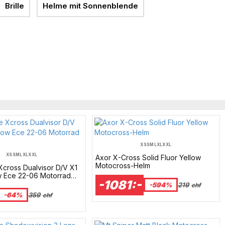
Brille
Helme mit Sonnenblende
XS
S
M
L
XL
XXL
XS
S
M
L
XL
XXL
Axor X-Cross Solid Fluor Yellow
Motocross-Helm
cross Dualvisor D/V X1
w Ece 22-06 Motorrad
-1081:-
-594%
219
chf
-64%
359
chf