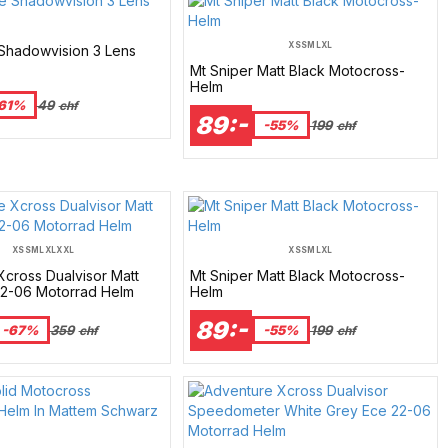
XS
S
M
L
XL
 Shadowvision 3 Lens
Mt Sniper Matt Black Motocross-
Helm
61%
49
chf
89:-
-55%
199
chf
XS
S
M
L
XL
XXL
XS
S
M
L
XL
cross Dualvisor Matt
Mt Sniper Matt Black Motocross-
22-06 Motorrad Helm
Helm
89:-
-67%
359
-55%
199
chf
chf