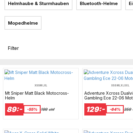
Helmhaube & Sturmhauben
Bluetooth-Helme
E
Mopedhelme
Filter
XS
S
M
L
XL
XS
S
M
L
XL
XXL
Mt Sniper Matt Black Motocross-
Adventure Xcross Dualvi
Helm
Gambling Ece 22-06 Mot
89:-
129:-
-55%
199
-64%
359
chf