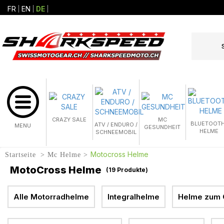
FR
EN
DE
CRAZY SALE
MC
BLUETOOTH
ATV / ENDURO /
MENU
GESUNDHEIT
HELME
SCHNEEMOBIL
Motocross Helme
Startseite
Mc Helme
MotoCross Helme
(
19
Produkte)
Alle Motorradhelme
Integralhelme
Helme zum 