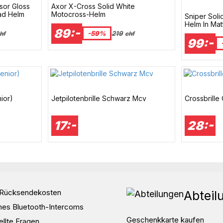
sor Gloss
Axor X-Cross Solid White
ad Helm
Motocross-Helm
Sniper Sol
Helm In Ma
89:-
-59%
219
hf
chf
99:-
ior)
Jetpilotenbrille Schwarz Mcv
Crossbrill
17:-
28:-
d Rücksendekosten
Abteil
nes Bluetooth-Intercoms
Geschenkkarte kaufen
ellte Fragen