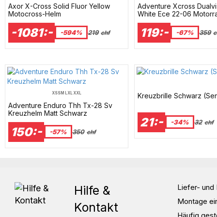
Axor X-Cross Solid Fluor Yellow
Adventure Xcross Dualvi
Motocross-Helm
White Ece 22-06 Motorr
-1081:-
119:-
-594%
219
-67%
359
chf
c
XS
S
M
L
XL
XXL
Kreuzbrille Schwarz (Sen
Adventure Enduro Thh Tx-28 Sv
Kreuzhelm Matt Schwarz
21:-
-34%
32
chf
150:-
-57%
350
chf
Liefer- un
Hilfe &
Montage ei
Kontakt
Häufig gest