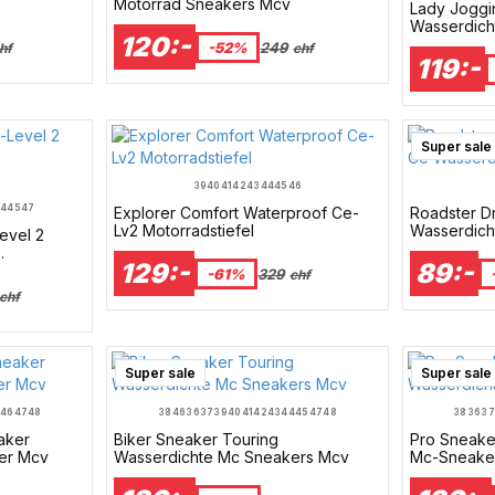
Motorrad Sneakers Mcv
Lady Joggi
MEN 3XL-40 
Wasserdich
120:-
Joggingho
-52%
249
hf
chf
119:-
Super sale
39
40
41
42
43
44
45
46
4
45
47
Explorer Comfort Waterproof Ce-
Roadster D
Lv2 Motorradstiefel
Wasserdich
evel 2
129:-
89:-
-61%
329
chf
chf
Super sale
Super sale
46
47
48
38
46
36
37
39
40
41
42
43
44
45
47
48
38
36
3
aker
Biker Sneaker Touring
Pro Sneake
er Mcv
Wasserdichte Mc Sneakers Mcv
Mc-Sneake