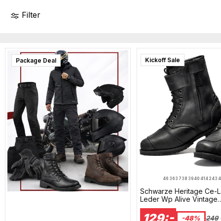
Filter
Kickoff Sale
Package Deal
46
36
37
38
39
40
41
42
43
4
Schwarze Heritage Ce-L
Leder Wp Alive Vintage
Motorradstiefel Ds1
129:-
-48%
249