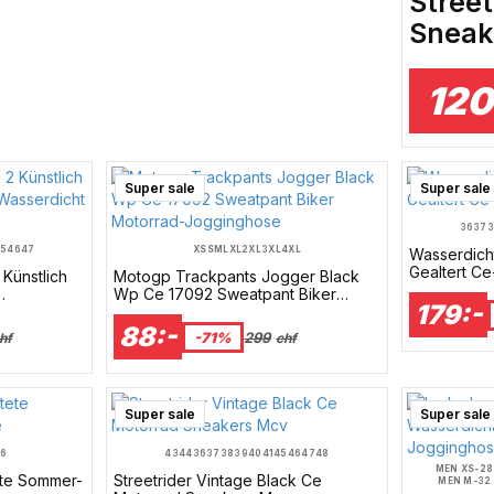
Street
Sneak
120
Super sale
Super sale
36
37
5
46
47
XS
S
M
L
XL
2XL
3XL
4XL
Wasserdich
Gealtert Ce
Künstlich
Motogp Trackpants Jogger Black
Wp Ce 17092 Sweatpant Biker
179:-
Motorrad-Jogginghose
88:-
-71%
299
hf
chf
Super sale
Super sale
6
43
44
36
37
38
39
40
41
45
46
47
48
MEN XS-28 
ete Sommer-
Streetrider Vintage Black Ce
MEN M-32 
MEN XL-36 /