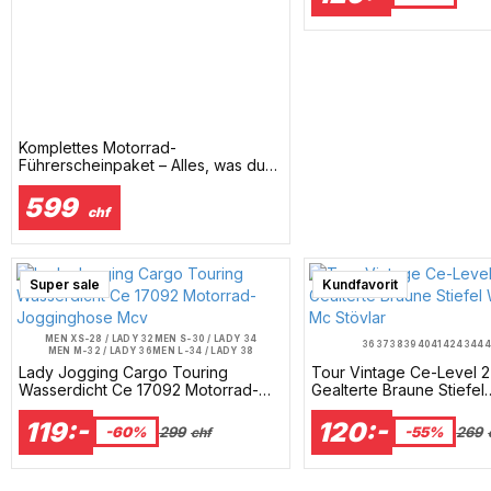
Komplettes Motorrad-
Führerscheinpaket – Alles, was du
brauchst
599
chf
Super sale
Surprise
Kundfavorit
MEN XS-28 / LADY 32
MEN S-30 / LADY 34
36
37
38
39
40
41
42
43
44
4
MEN M-32 / LADY 36
MEN L-34 / LADY 38
MEN XL-36 / LADY 40
MEN 2XL-38 / LADY 42
Lady Jogging Cargo Touring
Tour Vintage Ce-Level 2 
MEN 3XL-40 / LADY 44
MEN 4XL-42 / LADY 46
Wasserdicht Ce 17092 Motorrad-
Gealterte Braune Stiefel
Jogginghose Mcv
Wasserdicht Mc Stövlar
119:-
120:-
-60%
299
-55%
269
chf