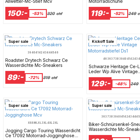
Allwetter-Mc-Stief Mcv
Motorradschuhe
150:-
119:-
-53%
320
-52%
249
chf
c
Super sale
Kickoff Sale
39
40
41
42
43
44
45
46
46
36
37
38
39
40
41
42
43
4
Roadster Drytech Schwarz Ce
Wasserdichte Mc-Sneakers
Schwarze Heritage Ce-L
Leder Wp Alive Vintage
89:-
Motorradstiefel Ds1
-72%
319
chf
129:-
-48%
249
Super sale
Super sale
36
37
38
39
40
41
42
43
44
45
XS
S
M
L
XL
3XL
4XL
2XL
Biker-Schnürsenkel-Sne
Wasserdichte Mc-Sneak
Jogging Cargo Touring Wasserdicht
Ce 17092 Motorrad-Jogginghose