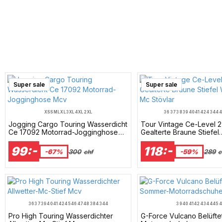
Super sale
Super sale
XS
S
M
L
XL
3XL
4XL
2XL
36
37
38
39
40
41
42
43
44
4
Jogging Cargo Touring Wasserdicht
Tour Vintage Ce-Level 2 
Ce 17092 Motorrad-Jogginghose
Gealterte Braune Stiefel
Mcv
Wasserdicht Mc Stövlar
99:-
118:-
-67%
300
-59%
289
chf
c
36
37
39
40
41
42
45
46
47
48
38
43
44
39
40
41
42
43
44
45
4
Pro High Touring Wasserdichter
G-Force Vulcano Belüft