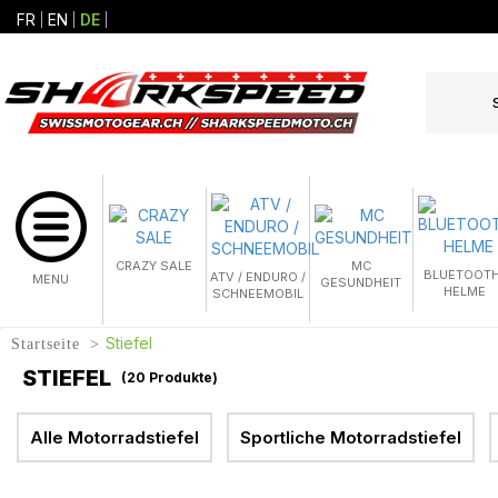
FR
EN
DE
CRAZY SALE
MC
BLUETOOTH
ATV / ENDURO /
MENU
GESUNDHEIT
HELME
SCHNEEMOBIL
Stiefel
Startseite
STIEFEL
(
20
Produkte)
Alle Motorradstiefel
Sportliche Motorradstiefel