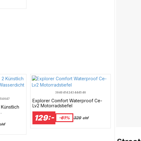
39
40
41
42
43
44
45
46
5
46
47
Explorer Comfort Waterproof Ce-
Lv2 Motorradstiefel
Künstlich
129:-
-61%
329
chf
chf