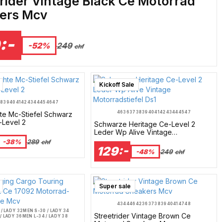
rider Vintage Black Ce Motorrad
ers Mcv
:-
-52%
249
chf
Kickoff Sale
38
39
40
41
42
43
44
45
46
47
46
36
37
38
39
40
41
42
43
44
45
47
te Mc-Stiefel Schwarz
-Level 2
Schwarze Heritage Ce-Level 2
Leder Wp Alive Vintage
Motorradstiefel Ds1
-38%
289
chf
129:-
-48%
249
chf
Super sale
43
44
46
42
36
37
38
39
40
41
47
48
/ LADY 32
MEN S-30 / LADY 34
Streetrider Vintage Brown Ce
/ LADY 36
MEN L-34 / LADY 38
 LADY 40
MEN 2XL-38 / LADY 42