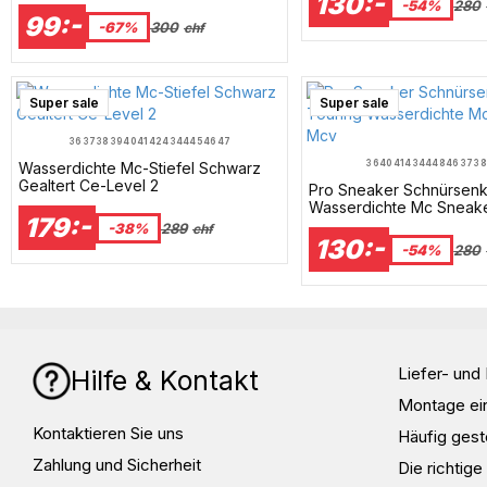
130:-
Mcv
-54%
280
99:-
-67%
300
chf
Super sale
Super sale
36
37
38
39
40
41
42
43
44
45
46
47
36
40
41
43
44
48
46
37
38
Wasserdichte Mc-Stiefel Schwarz
Gealtert Ce-Level 2
Pro Sneaker Schnürsenk
Wasserdichte Mc Sneak
179:-
-38%
289
chf
130:-
-54%
280
Liefer- un
Hilfe & Kontakt
Montage ei
Kontaktieren Sie uns
Häufig gest
Zahlung und Sicherheit
Die richtig