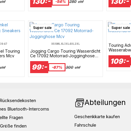
130:-
130:-
-54%
280
chf
chf
Super sale
Super sale
39
47
XS
S
M
L
XL
3XL
4XL
2XL
Touring Ad
Wasserabwe
el Touring
Jogging Cargo Touring Wasserdicht
ers Mcv
Ce 17092 Motorrad-Jogginghose
109:-
Mcv
99:-
-67%
300
chf
chf
d Rücksendekosten
Abteilungen
nes Bluetooth-Intercoms
Geschenkkarte kaufen
ellte Fragen
Fahrschule
e Größe finden