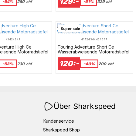
129:-
-54%
280
-61%
329
chf
chf
Super sale
41
42
43
47
41
42
43
44
45
46
47
venture High Ce
Touring Adventure Short Ce
isende Motorradstiefel
Wasserabweisende Motorradstiefel
120:-
-53%
230
-40%
200
chf
chf
Über Sharkspeed
Kundenservice
Sharkspeed Shop