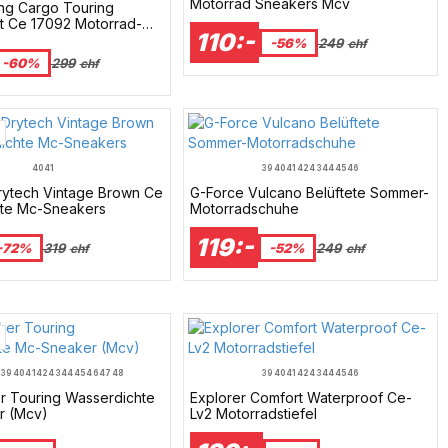
Motorrad Sneakers Mcv
ng Cargo Touring
/ LADY 44
MEN 4XL-42 / LADY 46
t Ce 17092 Motorrad-
110:-
se Mcv
-56%
249
chf
-60%
299
chf
40
41
39
40
41
42
43
44
45
46
rytech Vintage Brown Ce
G-Force Vulcano Belüftete Sommer-
te Mc-Sneakers
Motorradschuhe
119:-
-72%
319
-52%
249
chf
chf
7
39
40
41
42
43
44
45
46
47
48
39
40
41
42
43
44
45
46
r Touring Wasserdichte
Explorer Comfort Waterproof Ce-
r (Mcv)
Lv2 Motorradstiefel