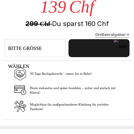
139
Chf
299
Du sparst
160
Chf
Chf
Größenratgeber->
BITTE GRÖSSE
WÄHLEN
30 Tage Rückgaberecht – testen Sie in Ruhe!
In den Warenkorb
Heute einkaufen und später bezahlen – sicher und einfach mit
Klarna!
Möglichkeit für maßgeschneiderte Kleidung für perfekte
Passform!