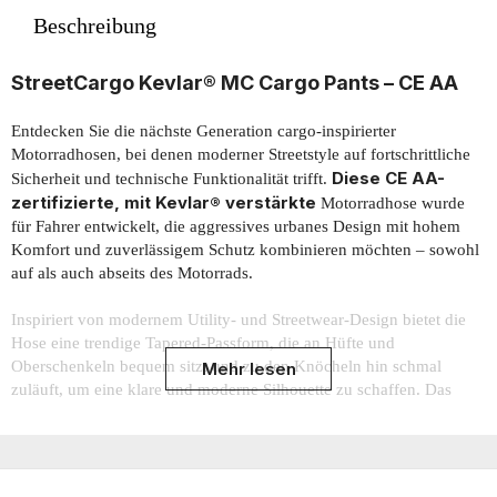
Beschreibung
StreetCargo Kevlar® MC Cargo Pants – CE AA
Entdecken Sie die nächste Generation cargo-inspirierter
Motorradhosen, bei denen moderner Streetstyle auf fortschrittliche
Diese CE AA-
Sicherheit und technische Funktionalität trifft.
zertifizierte, mit Kevlar® verstärkte
Motorradhose wurde
für Fahrer entwickelt, die aggressives urbanes Design mit hohem
Komfort und zuverlässigem Schutz kombinieren möchten – sowohl
auf als auch abseits des Motorrads.
Inspiriert von modernem Utility- und Streetwear-Design bietet die
Hose eine trendige Tapered-Passform, die an Hüfte und
Oberschenkeln bequem sitzt und zu den Knöcheln hin schmal
Mehr lesen
zuläuft, um eine klare und moderne Silhouette zu schaffen. Das
in der Stadt ebenso
Ergebnis ist eine Motorradhose, die sich
natürlich
anfühlt wie auf Landstraßen.
Die ergonomische Konstruktion folgt den natürlichen Bewegungen