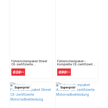
Führerscheinpaket Street
Führerscheinpaket –
CE-zertifizierte
Komplette CE-zertifizierte
Motorradbekleidung
Motorrad-Ausrüstung
639:-
699:-
Superpris!
Superpris!