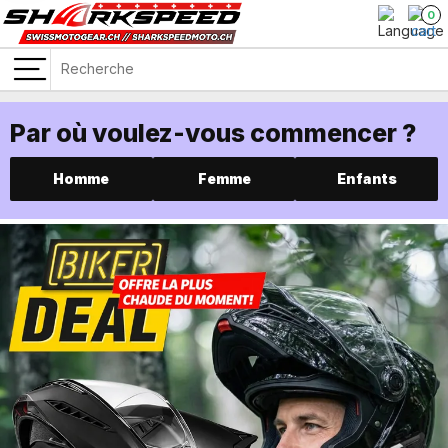
0
Par où voulez-vous commencer ?
Homme
Femme
Enfants