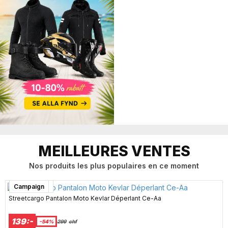
MEILLEURES VENTES
Nos produits les plus populaires en ce moment
Kundfavorit
Super sale
Super sale
Kundfavorit
Campaign
Streetcargo Pantalon Moto Kevlar Déperlant Ce-Aa
139:-
-54%
299
chf