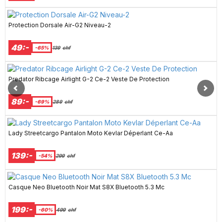
Protection Dorsale Air-G2 Niveau-2
49:-
-65%
139
chf
Predator Ribcage Airlight G-2 Ce-2 Veste De Protection
89:-
-69%
289
chf
Lady Streetcargo Pantalon Moto Kevlar Déperlant Ce-Aa
139:-
-54%
299
chf
Casque Neo Bluetooth Noir Mat S8X Bluetooth 5.3 Mc
199:-
-60%
499
chf