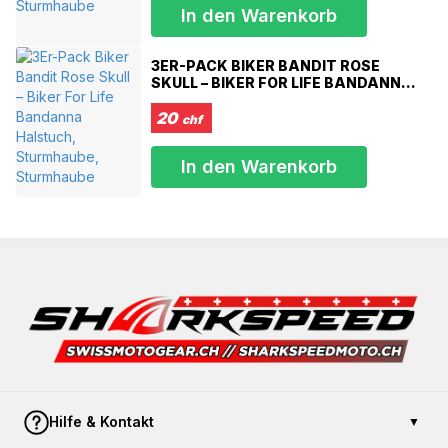
XXXS 49-50 cm
In den Warenkorb
XXS 51-52 cm
XS 53-54 cm
3ER-PACK BIKER BANDIT ROSE
S 55-56 cm
SKULL – BIKER FOR LIFE BANDANNA
M 57-58 cm
HALSTUCH, STURMHAUBE,
L 59-60 cm
STURMHAUBE
20
chf
XL 61-62 cm
XXL 63-64 cm
In den Warenkorb
XXXL 65-66 cm
Hilfe & Kontakt
▼