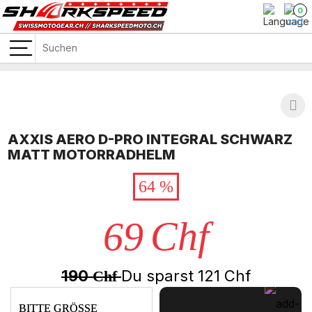
0
AXXIS AERO D-PRO INTEGRAL SCHWARZ
MATT MOTORRADHELM
64 %
69
Chf
190
Du sparst
121
Chf
Chf
BITTE GRÖSSE