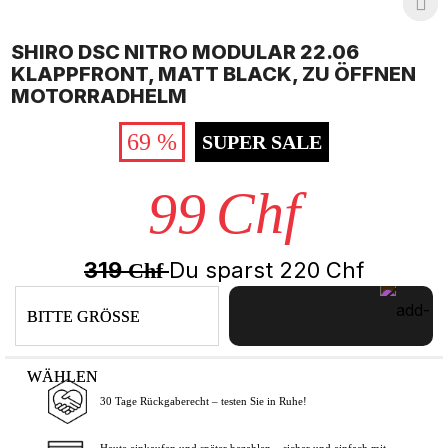
SHIRO DSC NITRO MODULAR 22.06
KLAPPFRONT, MATT BLACK, ZU ÖFFNEN
MOTORRADHELM
69 %
SUPER SALE
99
Chf
319
Du sparst
220
Chf
Chf
BITTE GRÖSSE
WÄHLEN
30 Tage Rückgaberecht – testen Sie in Ruhe!
In den Warenkorb