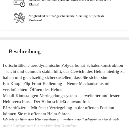
Heute einkaufen und später bezahlen – sicher und einfach mit
Klarna!
Möglichkeit für maßgeschneiderte Kleidung für perfekte
Passform!
Beschreibung
Fortschrittliche aerodynamische Polycarbonat-Schalenkonstruktion
– leicht und dennoch stabil, hilft, das Gewicht des Helms niedrig zu
halten und gleichzeitig sicherzustellen, dass Sie sicher sind
Ein-Knopf-Flip-Front-Bedienung – Neuer Mechanismus mit
vereinfachtem Öffnen des Helms
Metall-Kinnstangen-Verriegelungssystem – erweiterter und fester
Helmverschluss. Der Helm schließt einwandfrei.
PJ-zertifiziert – Mit fester Verriegelung in der offenen Position
können Sie mit offenem Helm fahren.
Weich gefütterter Kinnvorhang – reduzierte Luftgeräusche durch
mehr Luftpolster für maximalen Komfort