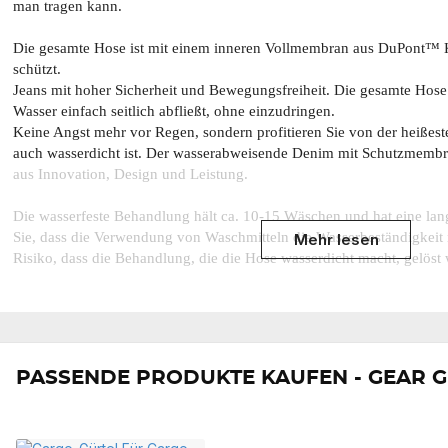
man tragen kann.
Die gesamte Hose ist mit einem inneren Vollmembran aus DuPont™ Ke
schützt.
Jeans mit hoher Sicherheit und Bewegungsfreiheit. Die gesamte Hose
Wasser einfach seitlich abfließt, ohne einzudringen.
Keine Angst mehr vor Regen, sondern profitieren Sie von der heißest
auch wasserdicht ist. Der wasserabweisende Denim mit Schutzmembra
aus Innovation, Design und Leistung.
Die wasserfeste Behandlung hält ca. 10-15 Wäschen und hat eine la
Sie, dass die Verwendung von Waschmitteln die Wasserbeständigkeit 
Mehr lesen
Risiko, dass die Behandlung, die die Hose wasserdicht macht, gelöst 
- Vollständig mit DuPont™ Kevlar®-Fasern bedeckt
- CE-Zertifiziert Klasse A EN17092:2020 EN ISO 13688:2
- 1 Seitentasche sowie 2 Gesäßtaschen
- Hohe Taille mit Gürtelschlaufen (Beltloop).
PASSENDE PRODUKTE KAUFEN - GEAR G
- Extra Stretchpaneele über den Knien für mehr Bewegun
- Mesh-Taschen für Schutz
- Level-2 CE Knieschutz