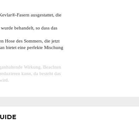
vlar®-Fasern ausgestattet, die
 wurde behandelt, so dass das
en Hose des Sommers, die jetzt
n bietet eine perfekte Mischung
nganhaltende Wirkung. Beachten
reduzieren kann, da besteht das
wird.
013 mit LEVEL 2 AA Schutz
UIDE
gsfreiheit und Komfort.