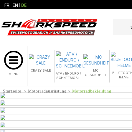
FR
EN
DE
CRAZY SALE
MC
BLUETOOTH
ATV / ENDURO /
MENU
GESUNDHEIT
HELME
SCHNEEMOBIL
Startseite
Motorradausrüstung
Motorradbekleidung