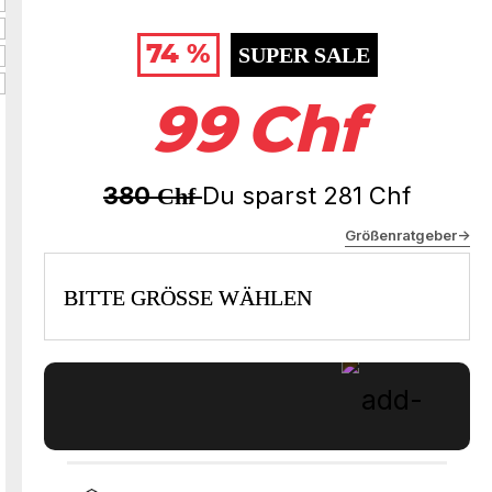
74 %
SUPER SALE
99
Chf
380
Du sparst
281
Chf
Chf
Größenratgeber->
BITTE GRÖSSE WÄHLEN