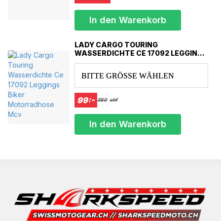
Innenfutter
Gepolsterte Schultern
In den Warenkorb
Schlüsseltasche innen klein
LADY CARGO TOURING
WASSERDICHTE CE 17092 LEGGINGS
BIKER MOTORRADHOSE MCV
BITTE GRÖSSE WÄHLEN
99:-
380
chf
In den Warenkorb
Ihre Sicherheit geht vor
Zusätzlicher Schutz bei gleichzeitig maximalem Komfort und
Bewegungsfreiheit.