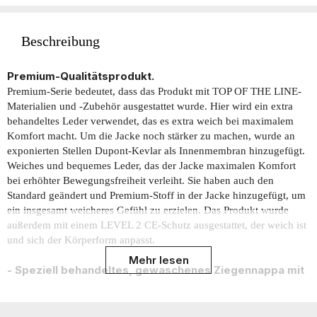
Beschreibung
Premium-Qualitätsprodukt.
Premium-Serie bedeutet, dass das Produkt mit TOP OF THE LINE-
Materialien und -Zubehör ausgestattet wurde. Hier wird ein extra
behandeltes Leder verwendet, das es extra weich bei maximalem
Komfort macht. Um die Jacke noch stärker zu machen, wurde an
exponierten Stellen Dupont-Kevlar als Innenmembran hinzugefügt.
Weiches und bequemes Leder, das der Jacke maximalen Komfort
bei erhöhter Bewegungsfreiheit verleiht. Sie haben auch den
Standard geändert und Premium-Stoff in der Jacke hinzugefügt, um
ein insgesamt weicheres Gefühl zu erzielen. Das Produkt wurde
außerdem mit einem LEVEL 2 CE-Schutz ausgestattet, der weich ist
und sich der Körperform anpasst.
Mehr lesen
- Speziell behandeltes, gewaschenes Ziegennappa mit
„Dualshade“-Effekten.
- STUFE 2 CE-Schutz EN1621-1: 2012 und EN1621-2: 2014
- CE-zertifiziert 17092:2020