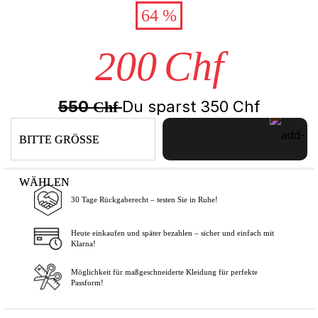
64 %
200
Chf
550
Du sparst
350
Chf
Chf
BITTE GRÖSSE
WÄHLEN
30 Tage Rückgaberecht – testen Sie in Ruhe!
In den Warenkorb
Heute einkaufen und später bezahlen – sicher und einfach mit
Klarna!
Möglichkeit für maßgeschneiderte Kleidung für perfekte
Passform!