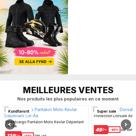
MEILLEURES VENTES
Nos produits les plus populaires en ce moment
Kundfavorit
Super sale
Protection Dorsale Air
Streetcargo Pantalon Moto Kevlar Déperlant
Ce-Aa
49:-
-65%
139
chf
139:-
-54%
299
chf