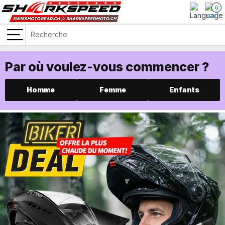
0
Par où voulez-vous commencer ?
Homme
Femme
Enfants