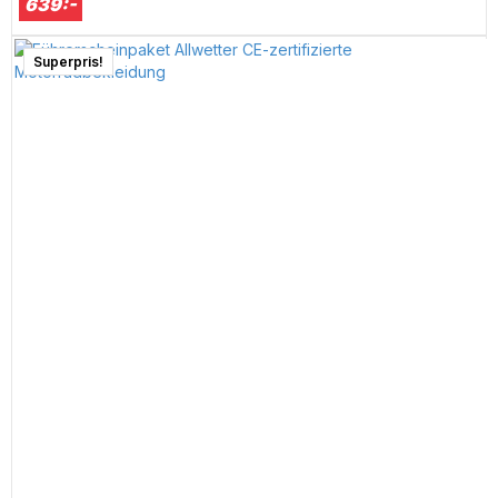
639:-
Superpris!