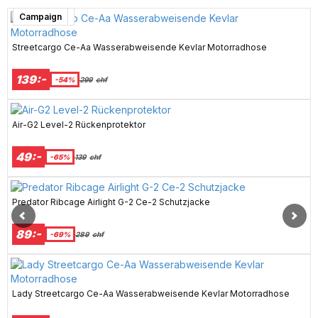
Kundfavorit
Super sale
Super sale
Kundfavorit
Campaign
Streetcargo Ce-Aa Wasserabweisende Kevlar Motorradhose
139:-
-54%
299
chf
Air-G2 Level-2 Rückenprotektor
49:-
-65%
139
chf
Predator Ribcage Airlight G-2 Ce-2 Schutzjacke
89:-
-69%
289
chf
Lady Streetcargo Ce-Aa Wasserabweisende Kevlar Motorradhose