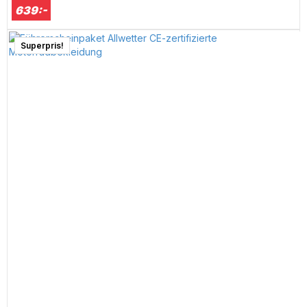
639:-
Superpris!