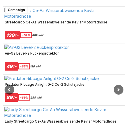
Kundfavorit
Super sale
Super sale
Kundfavorit
Campaign
Streetcargo Ce-Aa Wasserabweisende Kevlar Motorradhose
139:-
-54%
299
chf
Air-G2 Level-2 Rückenprotektor
49:-
-65%
139
chf
Predator Ribcage Airlight G-2 Ce-2 Schutzjacke
89:-
-69%
289
chf
Lady Streetcargo Ce-Aa Wasserabweisende Kevlar Motorradhose