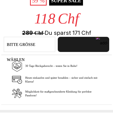
59 %
SUPER SALE
118
Chf
289
Du sparst
171
Chf
Chf
BITTE GRÖSSE
WÄHLEN
30 Tage Rückgaberecht – testen Sie in Ruhe!
In den Warenkorb
Heute einkaufen und später bezahlen – sicher und einfach mit
Klarna!
Möglichkeit für maßgeschneiderte Kleidung für perfekte
Passform!