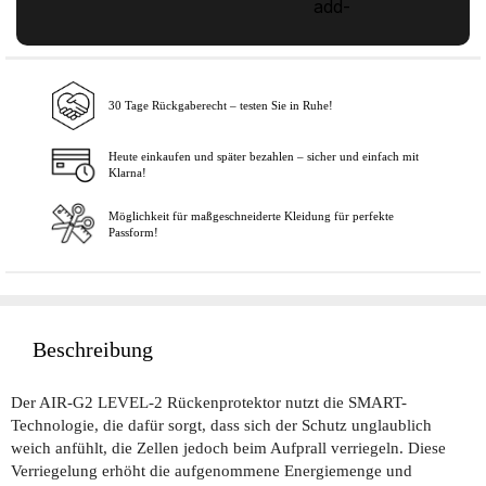
30 Tage Rückgaberecht – testen Sie in Ruhe!
In den Warenkorb
Heute einkaufen und später bezahlen – sicher und einfach mit
Klarna!
Möglichkeit für maßgeschneiderte Kleidung für perfekte
Passform!
Beschreibung
Der AIR-G2 LEVEL-2 Rückenprotektor nutzt die SMART-
Technologie, die dafür sorgt, dass sich der Schutz unglaublich
weich anfühlt, die Zellen jedoch beim Aufprall verriegeln. Diese
Verriegelung erhöht die aufgenommene Energiemenge und