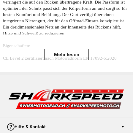
verringert die auf den Rücken übertragene Kraft. Die Passform ist
optimiert, der Schutz passt sich der Körperform an und sorgt so für
besten Komfort und Belüftung. Der Gurt verfügt über einen
integrierten Nierengurt, der für den Offroad-Einsatz konzipiert ist.
Ein dreidimensionales Netz an der Innenseite des Rückens hilft,
Hitze und Schweiß zu reduzieren.
Eigenschaften:
Mehr lesen
CE Level 2 zertifiziert nach Motorradnorm EN 17092-6:2020
Extra lang (48–49 cm), um den gesamten Rücken zu bedecken
Stylischer und abnehmbarer Außenbezug mit sportlichem Streifen
auf der Rückseite
Belüftende Luftkanäle kombiniert mit in Großbritannien
hergestelltem Abstandsgewebe für optimale Luftzirkulation und
Komfort
Vollständig belüftete Konstruktion mit Hicom-Mesh, 3D-Mesh und
Neopren
Doppelter Hüftgurt für sicheren Halt
Integrierter Nierengurt
Hilfe & Kontakt
Schnalle am Brustgurt
▼
Verstellbarer Hüftgurt