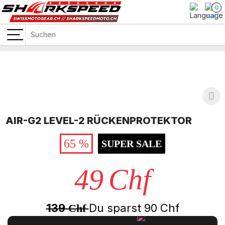
0
AIR-G2 LEVEL-2 RÜCKENPROTEKTOR
65 %
SUPER SALE
49
Chf
139
Du sparst
90
Chf
Chf