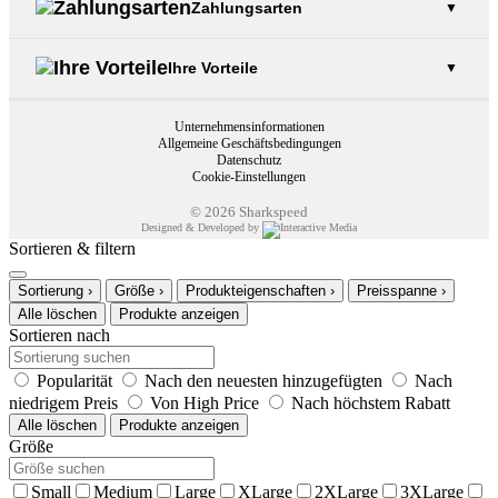
Zahlungsarten
▼
Montage eines Bluetooth-Intercoms
Lederwesten für MC-Clubs
Öffnungszeiten – Geschäft Trollhättan
Häufig gestellte Fragen
Arbeitskleidungskonzept
Ihre Vorteile
▼
Die richtige Größe finden
Fragen zu Geschenkgutscheinen
Unternehmensinformationen
Kostenlose Lieferung*
Allgemeine Geschäftsbedingungen
Datenschutz
Heute kaufen, später bezahlen!
Cookie-Einstellungen
30 Tage Rückgaberecht
© 2026 Sharkspeed
Designed & Developed by
Sortieren & filtern
Sortierung
›
Größe
›
Produkteigenschaften
›
Preisspanne
›
Alle löschen
Produkte anzeigen
Sortieren nach
Popularität
Nach den neuesten hinzugefügten
Nach
niedrigem Preis
Von High Price
Nach höchstem Rabatt
Alle löschen
Produkte anzeigen
Größe
Small
Medium
Large
XLarge
2XLarge
3XLarge