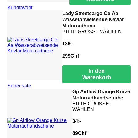
Kundfavorit
Lady Streetcargo Ce-Aa
Wasserabweisende Kevlar
Motorradhose
BITTE GRÖSSE WÄHLEN
139:-
299
Chf
In den
Warenkorb
Super sale
Gp Airflow Orange Kurze
Motorradhandschuhe
BITTE GRÖSSE
WÄHLEN
34:-
89
Chf