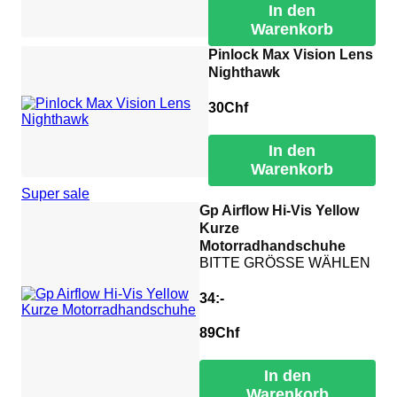
In den
Warenkorb
Pinlock Max Vision Lens
Nighthawk
30
Chf
In den
Warenkorb
Super sale
Gp Airflow Hi-Vis Yellow
Kurze
Motorradhandschuhe
BITTE GRÖSSE WÄHLEN
34:-
89
Chf
In den
Warenkorb