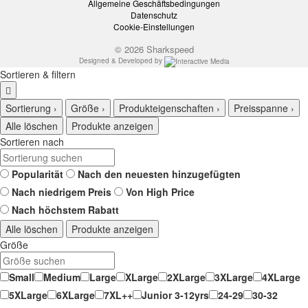
Allgemeine Geschäftsbedingungen
Heute kaufen, später bezahlen!
Datenschutz
Cookie-Einstellungen
30 Tage Rückgaberecht
© 2026 Sharkspeed
Designed & Developed by
Sortieren & filtern
Sortierung
›
Größe
›
Produkteigenschaften
›
Preisspanne
›
Alle löschen
Produkte anzeigen
Sortieren nach
Popularität
Nach den neuesten hinzugefügten
Nach niedrigem Preis
Von High Price
Nach höchstem Rabatt
Alle löschen
Produkte anzeigen
Größe
Small
Medium
Large
XLarge
2XLarge
3XLarge
4XLarge
5XLarge
6XLarge
7XL++
Junior 3-12yrs
24-29
30-32