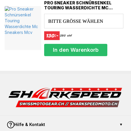
L
104
96
PRO SNEAKER SCHNÜRSENKEL
XL
108
102
TOURING WASSERDICHTE MC
2XL
114
SNEAKERS MCV
106
3XL
120
114
BITTE GRÖSSE WÄHLEN
4XL
124
116
5XL
127
117
130:-
280
chf
In den Warenkorb
Hilfe & Kontakt
▼