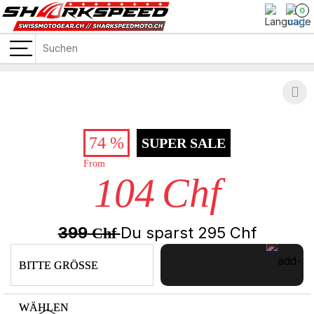
0
74 %
SUPER SALE
From
104
Chf
399
Du sparst
295
Chf
Chf
BITTE GRÖSSE
WÄHLEN