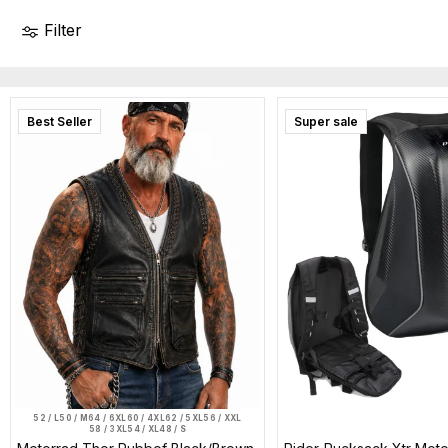
Filter
Best Seller
Super sale
52 / L
50 / M
64 / 6XL
60 / 4XL
62 / 5XL
56 / XXL
58 / 3XL
54 / XL
48 / S