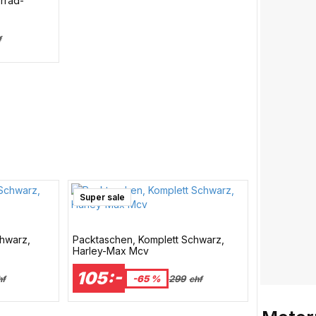
rrad-
f
Super sale
chwarz,
Packtaschen, Komplett Schwarz,
Harley-Max Mcv
105:-
-65 %
299
hf
chf