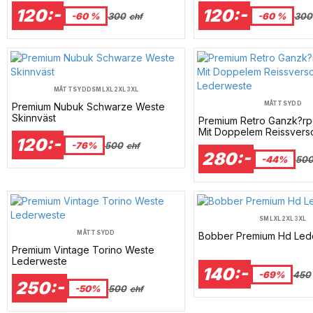
120:-
120:-
-60 %
300
-60 %
300
chf
MÅTTSYDD
S
M
L
XL
2XL
3XL
MÅTTSYDD
Premium Nubuk Schwarze Weste
Skinnväst
Premium Retro Ganzk?rp
Mit Doppelem Reissvers
120:-
Lederweste
-76%
500
chf
280:-
-44%
50
S
M
L
XL
2XL
3XL
MÅTTSYDD
Bobber Premium Hd Led
Premium Vintage Torino Weste
Lederweste
140:-
-69%
450
250:-
-50%
500
chf