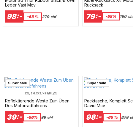
Rider-Rucksack Xtr Moto
Motorrad Thor Rubbof Black/Brown
Rucksack
Leder Vast Mcv
79:-
98:-
-58%
190
-65 %
279
ch
chf
Super sale
Super sale
2XL/3XL
XXS/XS
S/M
L/XL
Reflektierende Weste Zum Üben
Packtasche, Komplett S
Des Motorradfahrens
David Mcv
39:-
98:-
-56%
89
-65 %
279
chf
c