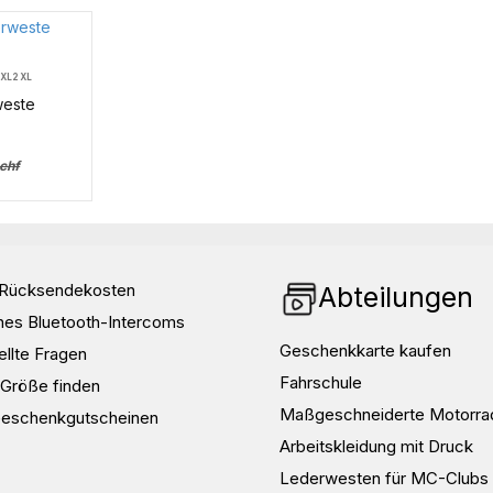
XL
2XL
weste
chf
d Rücksendekosten
Abteilungen
nes Bluetooth-Intercoms
Geschenkkarte kaufen
ellte Fragen
Fahrschule
e Größe finden
Maßgeschneiderte Motorra
Geschenkgutscheinen
Arbeitskleidung mit Druck
Lederwesten für MC-Clubs