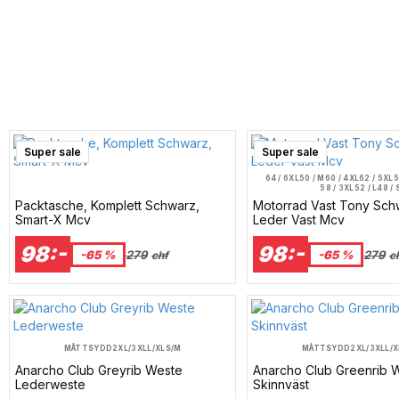
Super sale
Super sale
64 / 6XL
50 / M
60 / 4XL
62 / 5XL
5
58 / 3XL
52 / L
48 / 
Packtasche, Komplett Schwarz,
Motorrad Vast Tony Sch
Smart-X Mcv
Leder Vast Mcv
98:-
98:-
-65 %
279
-65 %
279
chf
c
MÅTTSYDD
2XL/3XL
L/XL
S/M
MÅTTSYDD
2XL/3XL
L/X
Anarcho Club Greyrib Weste
Anarcho Club Greenrib 
Lederweste
Skinnväst