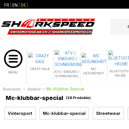
FR
EN
DE
CRAZY SALE
MC
BLUETOOTH
ATV / ENDURO /
MENU
GESUNDHEIT
HELME
SCHNEEMOBIL
Mc-Klubbar-Special
Startseite
Andere
Mc-klubbar-special
(
28
Produkte)
Vintersport
Mc-klubbar-special
Streetwear