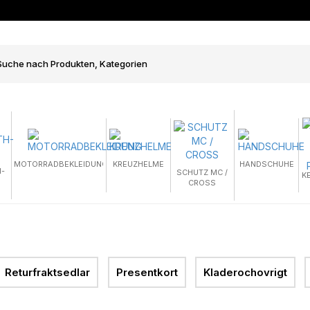
MOTORRADBEKLEIDUNG
KREUZHELME
HANDSCHUHE
-
SCHUTZ MC /
K
CROSS
Returfraktsedlar
Presentkort
Kladerochovrigt