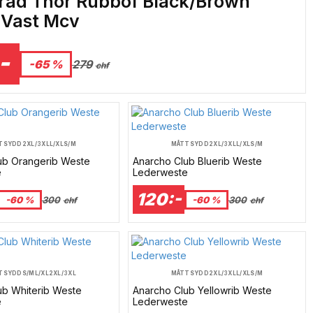
rad Thor Rubbof Black/Brown
 Vast Mcv
-
-65 %
279
chf
TSYDD
2XL/3XL
L/XL
S/M
MÅTTSYDD
2XL/3XL
L/XL
S/M
ub Orangerib Weste
Anarcho Club Bluerib Weste
e
Lederweste
120:-
-60 %
300
-60 %
300
chf
chf
TSYDD
S/M
L/XL
2XL/3XL
MÅTTSYDD
2XL/3XL
L/XL
S/M
ub Whiterib Weste
Anarcho Club Yellowrib Weste
e
Lederweste