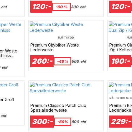
120:-
120:-
-60 %
300
chf
chf
MÅTTSYDD
MÅ
Premium Citybiker Weste
Premium Cl
Lederweste
Zip / Kett
er Weste
chluss
260:-
190:-
-48%
500
chf
0
chf
MÅTTSYDD MED
er Groß
Premium Classico Patch Club
Premium Bi
Speziallederweste
Lederjacke
chf
300:-
229:-
-50%
600
chf