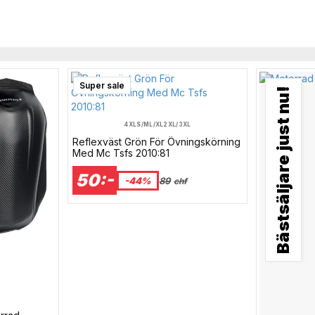
Super sale
Bästsäljare just nu!
4XL
S/M
L/XL
2XL/3XL
Reflexväst Grön För Övningskörning
Med Mc Tsfs 2010:81
50:-
-44%
89
chf