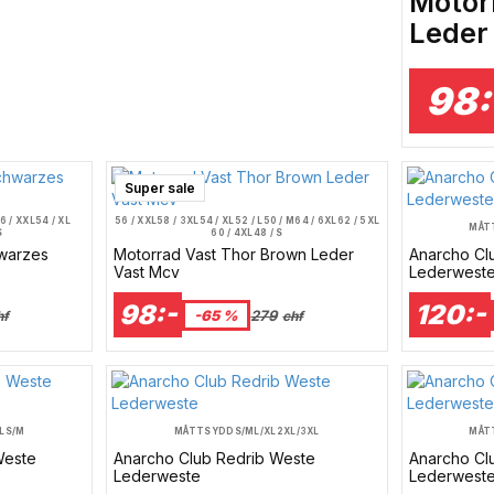
Motor
Leder
98:
Super sale
6 / XXL
54 / XL
56 / XXL
58 / 3XL
54 / XL
52 / L
50 / M
64 / 6XL
62 / 5XL
MÅT
S
60 / 4XL
48 / S
warzes
Motorrad Vast Thor Brown Leder
Anarcho Cl
Vast Mcv
Lederwest
98:-
120:-
-65 %
279
hf
chf
L
S/M
MÅTTSYDD
S/M
L/XL
2XL/3XL
MÅT
Weste
Anarcho Club Redrib Weste
Anarcho Cl
Lederweste
Lederwest