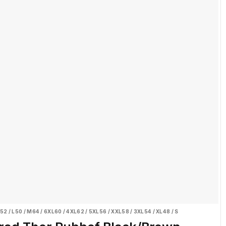
52 / L
50 / M
64 / 6XL
60 / 4XL
62 / 5XL
56 / XXL
58 / 3XL
54 / XL
48 / S