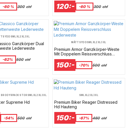
120:-
-60 %
300
-60 %
300
chf
chf
TTSYDD
S
M
L
XL
2XL
3XL
MÅTTSYDD
S
M
L
XL
2XL
3XL
assico Ganzkörper Dual
enweste Lederweste
Premium Armor Ganzkörper-Weste
Mit Doppelem Reissverschluss
Lederweste
-62%
500
chf
150:-
-70%
500
chf
 BRODYRPACK STOR
S
M
L
XL
2XL
3XL
S
M
L
XL
2XL
3XL
ker Supreme Hd
Premium Biker Reager Distressed
Hd Hauteng
150:-
-54%
500
-67%
460
chf
chf