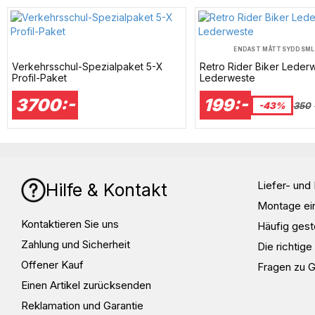
ENDAST MÅTTSYDD
S
M
L
Verkehrsschul-Spezialpaket 5-X
Retro Rider Biker Leder
Profil-Paket
Lederweste
3700:-
199:-
-43%
350
Liefer- un
Hilfe & Kontakt
Montage ei
Kontaktieren Sie uns
Häufig gest
Zahlung und Sicherheit
Die richtig
Offener Kauf
Fragen zu 
Einen Artikel zurücksenden
Reklamation und Garantie