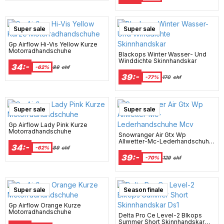
Super sale
Super sale
Gp Airflow Hi-Vis Yellow Kurze
Motorradhandschuhe
Blackops Winter Wasser- Und
Winddichte Skinnhandskar
34:-
-62%
89
chf
39:-
-77%
170
chf
Super sale
Super sale
Gp Airflow Lady Pink Kurze
Motorradhandschuhe
Snowranger Air Gtx Wp
Allwetter-Mc-Lederhandschuhe
34:-
Mcv
-62%
89
chf
39:-
-70%
129
chf
Super sale
Season finale
Gp Airflow Orange Kurze
Motorradhandschuhe
Delta Pro Ce Level-2 Blkops
Summer Short Skinnhandskar