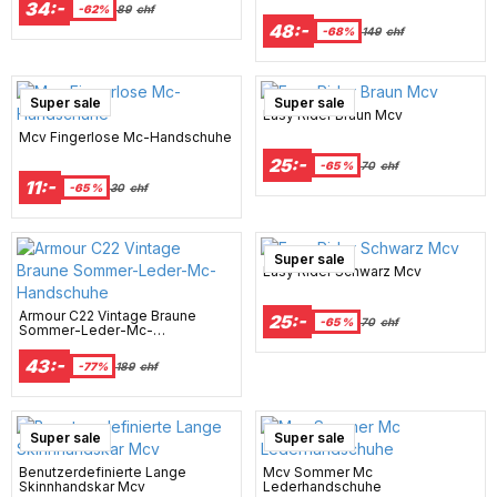
34:-
Ds1
-62%
89
chf
48:-
-68%
149
chf
Super sale
Super sale
Easy Rider Braun Mcv
Mcv Fingerlose Mc-Handschuhe
25:-
-65 %
70
chf
11:-
-65 %
30
chf
Super sale
Easy Rider Schwarz Mcv
Armour C22 Vintage Braune
25:-
-65 %
70
chf
Sommer-Leder-Mc-
Handschuhe
43:-
-77%
189
chf
Super sale
Super sale
Benutzerdefinierte Lange
Mcv Sommer Mc
Skinnhandskar Mcv
Lederhandschuhe