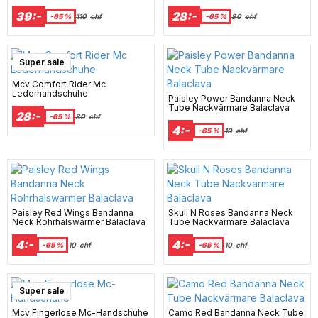
39:-
28:-
-65 %
110
chf
-65 %
80
chf
Super sale
Mcv Comfort Rider Mc
Lederhandschuhe
Paisley Power Bandanna Neck
Tube Nackvärmare Balaclava
28:-
-65 %
80
chf
4:-
-65 %
10
chf
Paisley Red Wings Bandanna
Skull N Roses Bandanna Neck
Neck Rohrhalswärmer Balaclava
Tube Nackvärmare Balaclava
4:-
4:-
-65 %
10
chf
-65 %
10
chf
Super sale
Mcv Fingerlose Mc-Handschuhe
Camo Red Bandanna Neck Tube