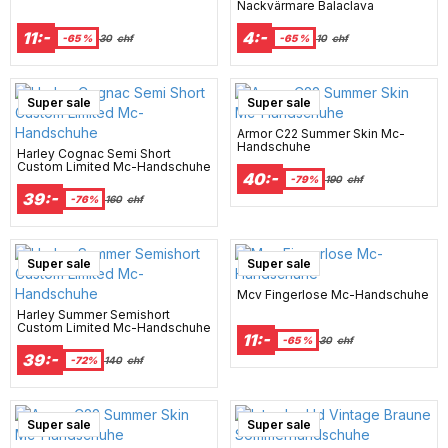
Nackvärmare Balaclava
11:-
4:-
-65 %
30
chf
-65 %
10
chf
Super sale
Super sale
Armor C22 Summer Skin Mc-
Handschuhe
Harley Cognac Semi Short
Custom Limited Mc-Handschuhe
40:-
-79%
190
chf
39:-
-76%
160
chf
Super sale
Super sale
Mcv Fingerlose Mc-Handschuhe
Harley Summer Semishort
Custom Limited Mc-Handschuhe
11:-
-65 %
30
chf
39:-
-72%
140
chf
Super sale
Super sale