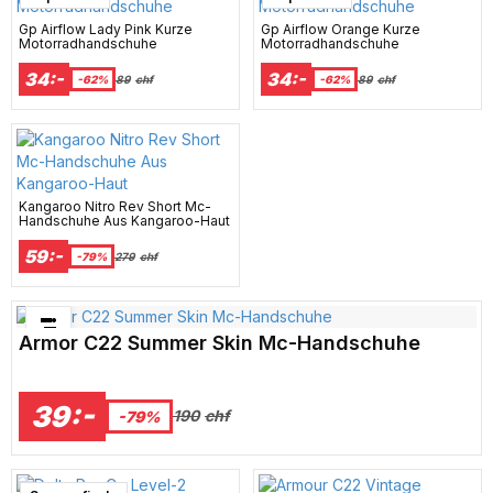
Gp Airflow Lady Pink Kurze
Gp Airflow Orange Kurze
Motorradhandschuhe
Motorradhandschuhe
34:-
34:-
-62%
89
chf
-62%
89
chf
Kangaroo Nitro Rev Short Mc-
Handschuhe Aus Kangaroo-Haut
59:-
-79%
279
chf
Bästsäljare just nu!
Armor C22 Summer Skin Mc-Handschuhe
39:-
190
chf
-79%