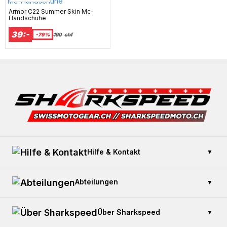
Armor C22 Summer Skin Mc-
Handschuhe
39:-
-79%
190
chf
Hilfe & Kontakt
▼
Kontaktieren Sie uns
Abteilungen
▼
Zahlung und Sicherheit
Offener Kauf
Geschenkkarte kaufen
Über Sharkspeed
▼
Einen Artikel zurücksenden
Fahrschule