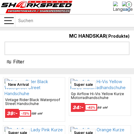
0
MC HANDSKAR
(
Produkte)
Filter
Campaign
Best Seller
New Arrival
Super sale
Gp Airflow Hi-Vis Yellow Kurze
Motorradhandschuhe
Vintage Rider Black Waterproof
Street Handschuhe
34:-
-62%
89
chf
39:-
-72%
139
chf
Super sale
Super sale