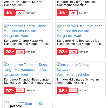
Armor C22 Summer Skin Mc-
Intruder Hd Vintage Braune
Handschuhe
Sommerhandschuhe
39:-
39:-
-79%
190
chf
-74%
150
chf
Kangaroo Charge Kurze Mc-
Kangaroo Nitro Rev Lange Mc-
Handschuhe Aus Kangaroo-Haut
Handschuhe Aus Kangaroo-Haut
70:-
70:-
-75%
280
chf
-75%
280
chf
Kangaroo Thunder-Rush Lange
Intruder Hd Vintage Schwarze
Mc-Handschuhe Aus Kangaroo-
Sommerhandschuhe
Haut
70:-
39:-
-75%
280
chf
-74%
150
chf
Super sale