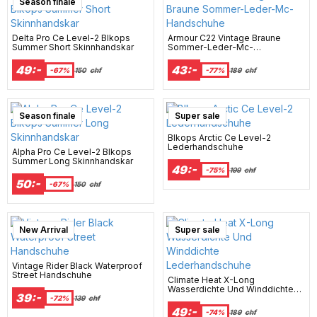
Season finale
Delta Pro Ce Level-2 Blkops
Armour C22 Vintage Braune
Summer Short Skinnhandskar
Sommer-Leder-Mc-
Handschuhe
49:-
43:-
-67%
150
chf
-77%
189
chf
Season finale
Super sale
Blkops Arctic Ce Level-2
Lederhandschuhe
Alpha Pro Ce Level-2 Blkops
Summer Long Skinnhandskar
49:-
-75%
199
chf
50:-
-67%
150
chf
Campaign
Best Seller
New Arrival
Super sale
Vintage Rider Black Waterproof
Street Handschuhe
Climate Heat X-Long
Wasserdichte Und Winddichte
39:-
Lederhandschuhe
-72%
139
chf
49:-
-74%
189
chf