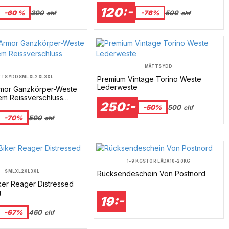
120:-
-60 %
300
-76%
500
chf
chf
MÅTTSYDD
TTSYDD
S
M
L
XL
2XL
3XL
Premium Vintage Torino Weste
Lederweste
mor Ganzkörper-Weste
em Reissverschluss
250:-
e
-50%
500
chf
-70%
500
chf
1-9 KG
STOR LÅDA
10-20KG
S
M
L
XL
2XL
3XL
Rücksendeschein Von Postnord
ker Reager Distressed
g
19:-
-67%
460
chf