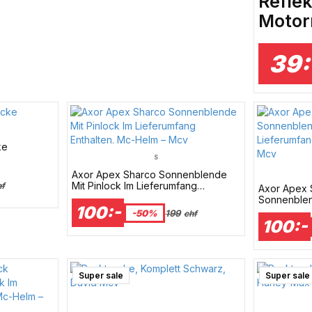
Refle
Motor
39:
ke
S
Axor Apex Sharco Sonnenblende
Mit Pinlock Im Lieferumfang
hf
Axor Apex 
Enthalten. Mc-Helm – Mcv
Sonnenblen
100:-
Lieferumfan
-50%
199
chf
Mcv
100:-
Super sale
Super sale