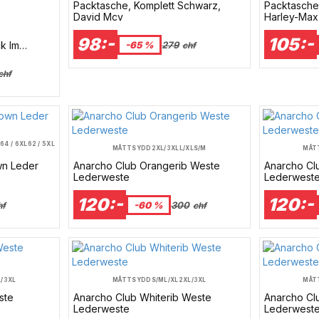
Packtasche, Komplett Schwarz,
Packtasche
David Mcv
Harley-Max
98:-
105:-
-65 %
279
k Im
chf
 Mc-Helm –
chf
M
64 / 6XL
62 / 5XL
MÅTTSYDD
2XL/3XL
L/XL
S/M
MÅT
wn Leder
Anarcho Club Orangerib Weste
Anarcho Cl
Lederweste
Lederwest
120:-
120:-
-60 %
300
hf
chf
L/3XL
MÅTTSYDD
S/M
L/XL
2XL/3XL
MÅT
ste
Anarcho Club Whiterib Weste
Anarcho Cl
Lederweste
Lederwest