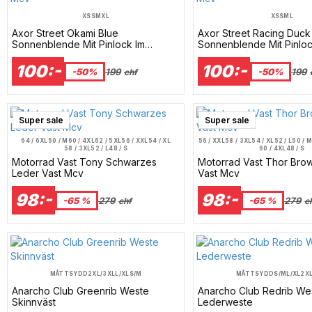
XS
S
M
XL
XS
S
M
L
Axor Street Okami Blue
Axor Street Racing Duck
Sonnenblende Mit Pinlock Im
Sonnenblende Mit Pinloc
Lieferumfang Enthalten. Mc-Helm –
Lieferumfang Enthalten.
Mcv
Mcv
100:-
100:-
-50%
199
-50%
199
chf
Super sale
Super sale
64 / 6XL
50 / M
60 / 4XL
62 / 5XL
56 / XXL
54 / XL
56 / XXL
58 / 3XL
54 / XL
52 / L
50 / 
58 / 3XL
52 / L
48 / S
60 / 4XL
48 / S
Motorrad Vast Tony Schwarzes
Motorrad Vast Thor Bro
Leder Vast Mcv
Vast Mcv
98:-
98:-
-65 %
279
-65 %
279
chf
c
MÅTTSYDD
2XL/3XL
L/XL
S/M
MÅTTSYDD
S/M
L/XL
2X
Anarcho Club Greenrib Weste
Anarcho Club Redrib We
Skinnväst
Lederweste