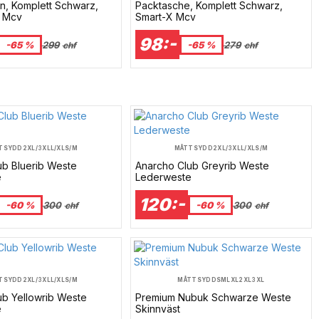
n, Komplett Schwarz,
Packtasche, Komplett Schwarz,
 Mcv
Smart-X Mcv
98:-
-65 %
299
-65 %
279
chf
chf
TSYDD
2XL/3XL
L/XL
S/M
MÅTTSYDD
2XL/3XL
L/XL
S/M
ub Bluerib Weste
Anarcho Club Greyrib Weste
e
Lederweste
120:-
-60 %
300
-60 %
300
chf
chf
TSYDD
2XL/3XL
L/XL
S/M
MÅTTSYDD
S
M
L
XL
2XL
3XL
ub Yellowrib Weste
Premium Nubuk Schwarze Weste
e
Skinnväst