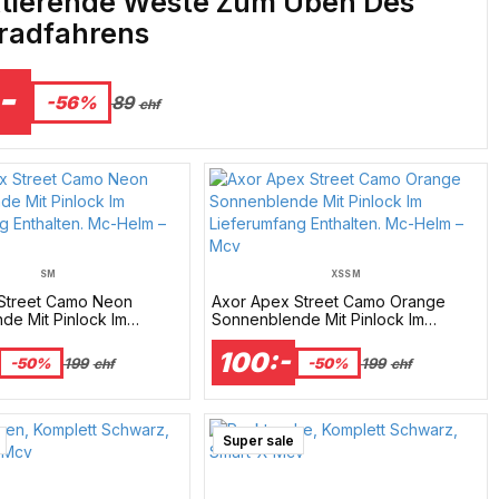
ktierende Weste Zum Üben Des
radfahrens
-
-56%
89
chf
S
M
XS
S
M
Street Camo Neon
Axor Apex Street Camo Orange
de Mit Pinlock Im
Sonnenblende Mit Pinlock Im
g Enthalten. Mc-Helm –
Lieferumfang Enthalten. Mc-Helm –
Mcv
100:-
-50%
199
-50%
199
chf
chf
Super sale