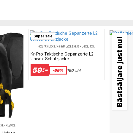
Super sale
Bästsäljare just nu!
6XL/7XL
XXS/XS
S/M
L/XL
2XL/3XL
4XL/5XL
Kr-Pro Taktische Gepanzerte L2
Unisex Schutzjacke
59:-
-69%
190
chf
3XL
4XL/5XL