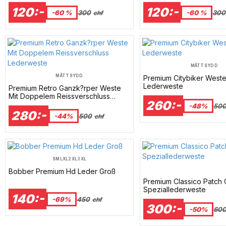
120:-
120:-
-60 %
300
-60 %
300
chf
MÅTTSYDD
MÅTTSYDD
Premium Citybiker West
Lederweste
Premium Retro Ganzk?rper Weste
Mit Doppelem Reissverschluss
260:-
Lederweste
-48%
50
280:-
-44%
500
chf
S
M
L
XL
2XL
3XL
Bobber Premium Hd Leder Groß
Premium Classico Patch 
Speziallederweste
140:-
-69%
450
chf
300:-
-50%
60