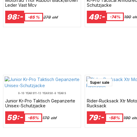
Kr-Pro Tactical Armoure
Motorrad Thor Rubbof Black/Brown
Schutzjacke
Leder Vast Mcv
49:-
98:-
-74%
190
-65 %
279
ch
chf
Super sale
9-10 YEARS
11-13 YEARS
8-9 YEARS
Junior Kr-Pro Taktisch Gepanzerte
Rider-Rucksack Xtr Moto
Unisex-Schutzjacke
Rucksack
59:-
79:-
-65%
170
-58%
190
chf
ch