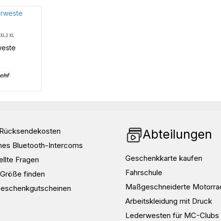
XL
2XL
weste
chf
d Rücksendekosten
Abteilungen
nes Bluetooth-Intercoms
Geschenkkarte kaufen
ellte Fragen
Fahrschule
e Größe finden
Maßgeschneiderte Motorra
Geschenkgutscheinen
Arbeitskleidung mit Druck
Lederwesten für MC-Clubs