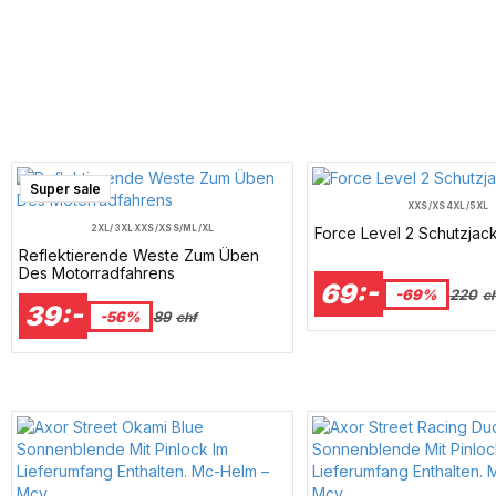
Super sale
XXS/XS
4XL/5XL
2XL/3XL
XXS/XS
S/M
L/XL
Force Level 2 Schutzjac
Reflektierende Weste Zum Üben
Des Motorradfahrens
69:-
-69%
220
c
39:-
-56%
89
chf