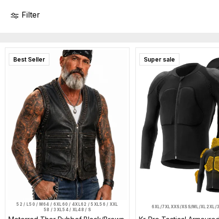
Filter
Best Seller
Super sale
52 / L
50 / M
64 / 6XL
60 / 4XL
62 / 5XL
56 / XXL
6XL/7XL
XXS/XS
S/M
L/XL
2XL/
58 / 3XL
54 / XL
48 / S