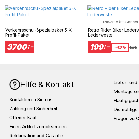
ENDAST MÅTTSYDD
S
M
L
Verkehrsschul-Spezialpaket 5-X
Retro Rider Biker Leder
Profil-Paket
Lederweste
3700:-
199:-
-43%
350
Liefer- un
Hilfe & Kontakt
Montage ei
Kontaktieren Sie uns
Häufig gest
Zahlung und Sicherheit
Die richtig
Offener Kauf
Fragen zu 
Einen Artikel zurücksenden
Reklamation und Garantie