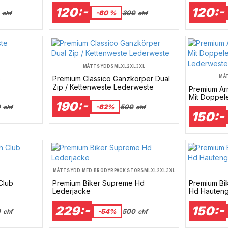
120:-
120:-
-60 %
300
chf
chf
MÅTTSYDD
S
M
L
XL
2XL
3XL
MÅ
e
Premium Classico Ganzkörper Dual
Zip / Kettenweste Lederweste
Premium Ar
Mit Doppel
190:-
Lederwest
0
-62%
500
chf
chf
150:-
MÅTTSYDD MED BRODYRPACK STOR
S
M
L
XL
2XL
3XL
Club
Premium Biker Supreme Hd
Premium Bi
Lederjacke
Hd Hauten
229:-
150:-
0
-54%
500
chf
chf