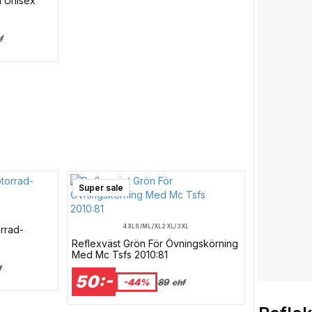
d Unisex
f
Super sale
4XL
S/M
L/XL
2XL/3XL
rrad-
Reflexväst Grön För Övningskörning
Med Mc Tsfs 2010:81
f
50:-
-44%
89
chf