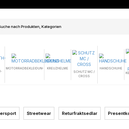
MOTORRADBEKLEIDUNG
KREUZHELME
HANDSCHUHE
-
SCHUTZ MC /
K
CROSS
tersport
Streetwear
Returfraktsedlar
Presentko