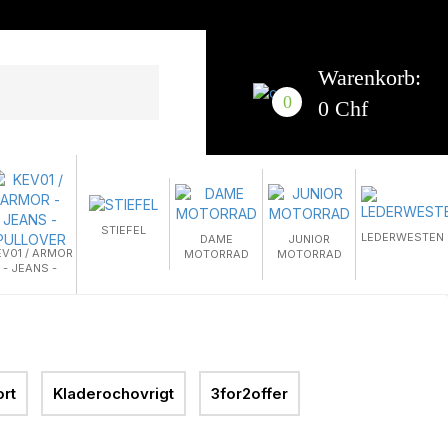
Warenkorb:
0
0 Chf
STIEFEL
LEDERWESTEN
DAME
JUNIOR
EV01 / ARMOR
MOTORRAD
MOTORRAD
- JEANS -
PULLOVER
rt
Kladerochovrigt
3for2offer