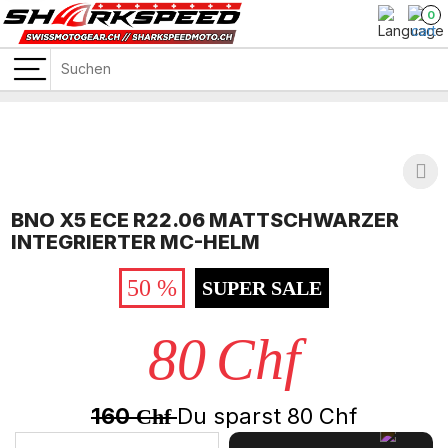
0
BNO X5 ECE R22.06 MATTSCHWARZER
INTEGRIERTER MC-HELM
50 %
SUPER SALE
80
Chf
160
Du sparst
80
Chf
Chf