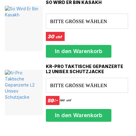
SO WIRD ER BIN KASAKH
XXL 63-64 cm
XXXL 65-66 cm
BITTE GRÖSSE WÄHLEN
30
chf
In den Warenkorb
KR-PRO TAKTISCHE GEPANZERTE
L2 UNISEX SCHUTZJACKE
BITTE GRÖSSE WÄHLEN
59:-
190
chf
In den Warenkorb