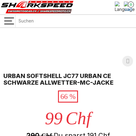
0
URBAN SOFTSHELL JC77 URBAN CE
SCHWARZE ALLWETTER-MC-JACKE
66 %
99
Chf
290
Du sparst
191
Chf
Chf