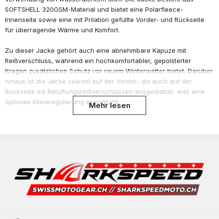
SOFTSHELL 320GSM-Material und bietet eine Polarfleece-
Innenseite sowie eine mit Prilation gefüllte Vorder- und Rückseite
für überragende Wärme und Komfort.
Zu dieser Jacke gehört auch eine abnehmbare Kapuze mit
Reißverschluss, während ein hochkomfortabler, gepolsterter
Kragen zusätzlichen Schutz vor rauem Winterwetter bietet. Darüber
hinaus ist die Jacke sowohl auf der Vorder- als auch auf der
Rückseite mit Belüftungsreißverschlüssen ausgestattet, was eine
optimale Klimaregulierung ermöglicht.
Mehr lesen
Die Jacke ist mit Reißverschlüssen in YKK-Qualität gesichert und
verfügt über eine Innentasche speziell für Mobiltelefone. Darüber
hinaus ist die Jacke mit abnehmbaren Schulter- und
Ellbogenprotektoren ausgestattet, die den CE-Normen der Stufe 2
(EN1621-1: 2012) entsprechen.
Zusammenfassend lässt sich sagen, dass diese urbane
Herrenjacke ein außergewöhnliches Design und eine
außergewöhnliche Funktionalität aufweist, was sie zur idealen Wahl
für alle macht, die Komfort, Stil und Schutz im Sommer und bei