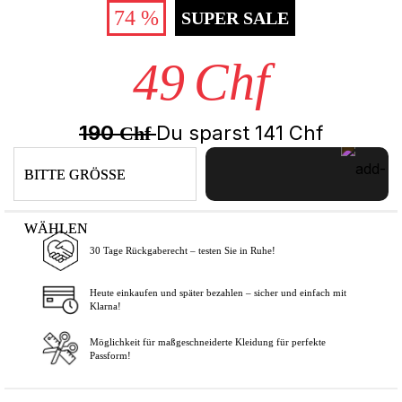
74 %
SUPER SALE
49
Chf
190
Du sparst
141
Chf
Chf
BITTE GRÖSSE
WÄHLEN
30 Tage Rückgaberecht – testen Sie in Ruhe!
In den Warenkorb
Heute einkaufen und später bezahlen – sicher und einfach mit
Klarna!
Möglichkeit für maßgeschneiderte Kleidung für perfekte
Passform!