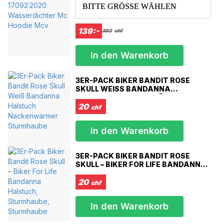
XXS/XS – Brust 85–94 cm
BITTE GRÖSSE WÄHLEN
S/M – Brust 95–104 cm
L/XL – Brust 105–112 cm
139:-
380
chf
XXL/3XL – Brust 112–122 cm
4XL/5XL – Brust 123–130 cm
6XL/7XL – Brust 131–140 cm
In den Warenkorb
3ER-PACK BIKER BANDIT ROSE
SKULL WEISS BANDANNA H
ALSTUCH NACKENWÄRMER S
TURMHAUBE
20
chf
In den Warenkorb
3ER-PACK BIKER BANDIT ROSE
SKULL – BIKER FOR LIFE BANDANNA
HALSTUCH, STURMHAUBE,
STURMHAUBE
20
chf
In den Warenkorb