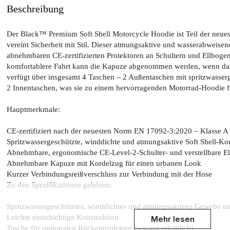
Beschreibung
Der Black™ Premium Soft Shell Motorcycle Hoodie ist Teil der neu
vereint Sicherheit mit Stil. Dieser atmungsaktive und wasserabweisen
abnehmbaren CE-zertifizierten Protektoren an Schultern und Ellbogen 
komfortablere Fahrt kann die Kapuze abgenommen werden, wenn das W
verfügt über insgesamt 4 Taschen – 2 Außentaschen mit spritzwasser
2 Innentaschen, was sie zu einem hervorragenden Motorrad-Hoodie fü
Hauptmerkmale:
CE-zertifiziert nach der neuesten Norm EN 17092-3:2020 – Klasse A
Spritzwassergeschützte, winddichte und atmungsaktive Soft Shell-Ko
Abnehmbare, ergonomische CE-Level-2-Schulter- und verstellbare E
Abnehmbare Kapuze mit Kordelzug für einen urbanen Look
Kurzer Verbindungsreißverschluss zur Verbindung mit der Hose
Zu den Spezifikationen gehören:
Spritzwassergeschütztes, winddichtes und atmungsaktives Gewebe 
Leichte einschichtige Konstruktion
Mehr lesen
Tasche für optionalen Rückenprotektor (separat erhältlich)