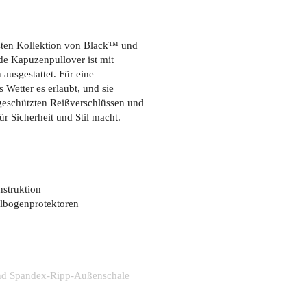
esten Kollektion von Black™ und
de Kapuzenpullover ist mit
ausgestattet. Für eine
etter es erlaubt, und sie
geschützten Reißverschlüssen und
r Sicherheit und Stil macht.
nstruktion
llbogenprotektoren
und Spandex-Ripp-Außenschale