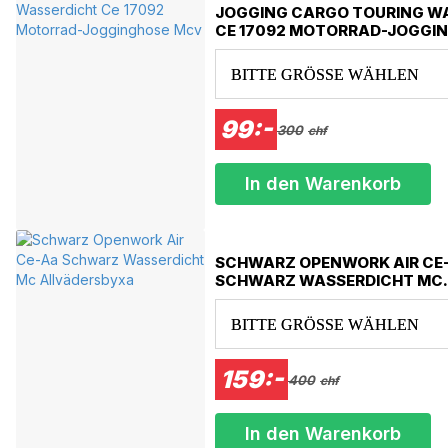
JOGGING CARGO TOURING W
CE 17092 MOTORRAD-JOGGI
BITTE GRÖSSE WÄHLEN
99:-
300
chf
In den Warenkorb
SCHWARZ OPENWORK AIR CE
SCHWARZ WASSERDICHT MC
ALLVÄDERSBYXA
BITTE GRÖSSE WÄHLEN
159:-
400
chf
In den Warenkorb