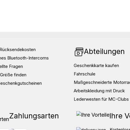
d Rücksendekosten
Abteilungen
nes Bluetooth-Intercoms
Geschenkkarte kaufen
ellte Fragen
Fahrschule
e Größe finden
Maßgeschneiderte Motorra
Geschenkgutscheinen
Arbeitskleidung mit Druck
Lederwesten für MC-Clubs
Zahlungsarten
Ihre V
Kostenlose