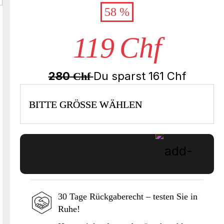
58 %
119
Chf
280
Du sparst
161
Chf
Chf
BITTE GRÖSSE WÄHLEN
30 Tage Rückgaberecht – testen Sie in
Ruhe!
In den Warenkorb