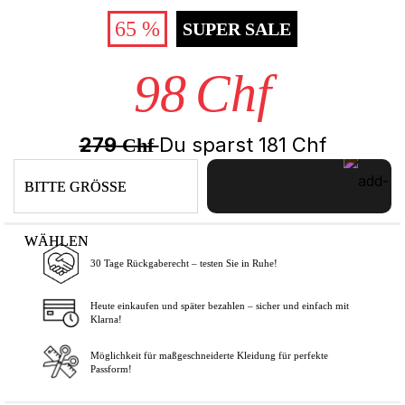
65 %
SUPER SALE
98
Chf
279
Du sparst
181
Chf
Chf
BITTE GRÖSSE
WÄHLEN
30 Tage Rückgaberecht – testen Sie in Ruhe!
In den Warenkorb
Heute einkaufen und später bezahlen – sicher und einfach mit
Klarna!
Möglichkeit für maßgeschneiderte Kleidung für perfekte
Passform!