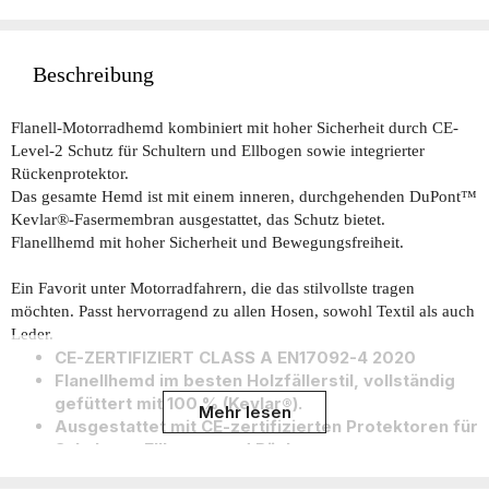
Beschreibung
Flanell-Motorradhemd kombiniert mit hoher Sicherheit durch CE-
Level-2 Schutz für Schultern und Ellbogen sowie integrierter
Rückenprotektor.
Das gesamte Hemd ist mit einem inneren, durchgehenden DuPont™
Kevlar®-Fasermembran ausgestattet, das Schutz bietet.
Flanellhemd mit hoher Sicherheit und Bewegungsfreiheit.
Ein Favorit unter Motorradfahrern, die das stilvollste tragen
möchten. Passt hervorragend zu allen Hosen, sowohl Textil als auch
Leder.
CE-ZERTIFIZIERT CLASS A EN17092-4 2020
Flanellhemd im besten Holzfällerstil, vollständig
gefüttert mit 100 % (Kevlar®).
Mehr lesen
Ausgestattet mit CE-zertifizierten Protektoren für
Schultern, Ellbogen und Rücken.
Es ist zu beachten, dass der Rückenprotektor CE-