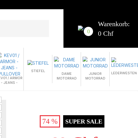
Warenkorb:
0
0 Chf
STIEFEL
LEDERWESTEN
DAME
JUNIOR
EV01 / ARMOR
MOTORRAD
MOTORRAD
- JEANS -
PULLOVER
74 %
SUPER SALE