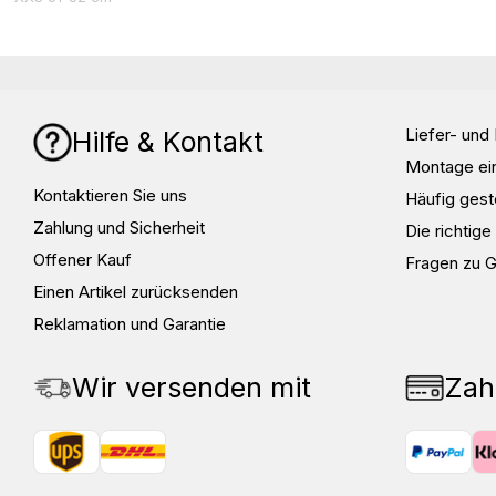
XS 53-54 cm
S 55-56 cm
M 57-58 cm
L 59-60 cm
XL 61-62 cm
Liefer- un
Hilfe & Kontakt
XXL 63-64 cm
XXXL 65-66 cm
Montage ei
Kontaktieren Sie uns
Häufig gest
Zahlung und Sicherheit
Die richtig
Offener Kauf
Fragen zu 
Einen Artikel zurücksenden
Reklamation und Garantie
Wir versenden mit
Zah