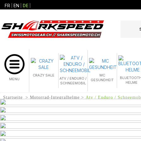
FR
EN
DE
CRAZY SALE
MC
BLUETOOTH
ATV / ENDURO /
MENU
GESUNDHEIT
HELME
SCHNEEMOBIL
Startseite
Motorrad-Integralhelme
Atv / Enduro / Schneemob