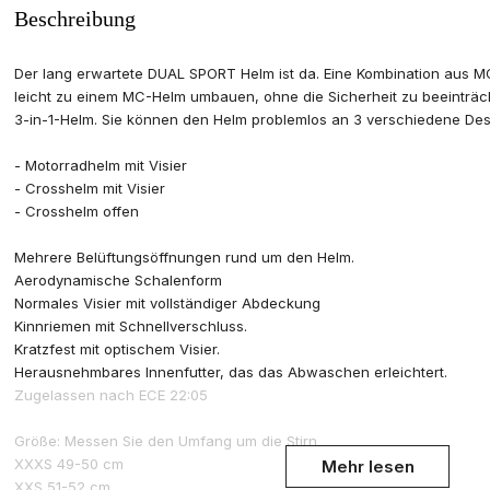
Beschreibung
Der lang erwartete DUAL SPORT Helm ist da. Eine Kombination aus M
leicht zu einem MC-Helm umbauen, ohne die Sicherheit zu beeinträc
3-in-1-Helm. Sie können den Helm problemlos an 3 verschiedene De
- Motorradhelm mit Visier
- Crosshelm mit Visier
- Crosshelm offen
Mehrere Belüftungsöffnungen rund um den Helm.
Aerodynamische Schalenform
Normales Visier mit vollständiger Abdeckung
Kinnriemen mit Schnellverschluss.
Kratzfest mit optischem Visier.
Herausnehmbares Innenfutter, das das Abwaschen erleichtert.
Zugelassen nach ECE 22:05
Größe: Messen Sie den Umfang um die Stirn
XXXS 49-50 cm
Mehr lesen
XXS 51-52 cm