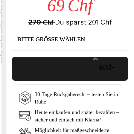
69
Chf
270
Du sparst
201
Chf
Chf
BITTE GRÖSSE WÄHLEN
30 Tage Rückgaberecht – testen Sie in
Ruhe!
In den Warenkorb
Heute einkaufen und später bezahlen –
sicher und einfach mit Klarna!
Möglichkeit für maßgeschneiderte