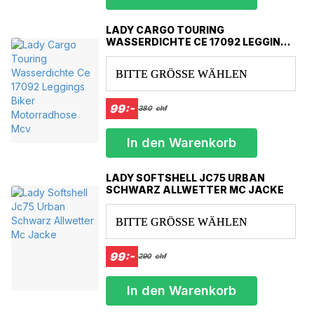
DuPont™ und Kevlar® sind Marken oder eingetragene Marken von
LADY CARGO TOURING
E.I. du Pont de Nemours und Company
WASSERDICHTE CE 17092 LEGGINGS
BIKER MOTORRADHOSE MCV
BITTE GRÖSSE WÄHLEN
99:-
380
chf
In den Warenkorb
LADY SOFTSHELL JC75 URBAN
SCHWARZ ALLWETTER MC JACKE
BITTE GRÖSSE WÄHLEN
99:-
290
chf
In den Warenkorb