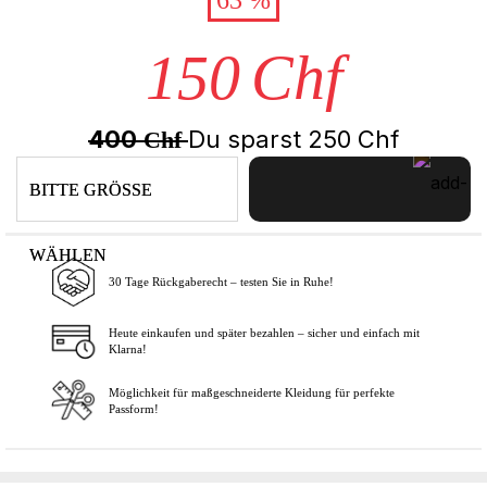
150
Chf
400
Du sparst
250
Chf
Chf
BITTE GRÖSSE
WÄHLEN
30 Tage Rückgaberecht – testen Sie in Ruhe!
In den Warenkorb
Heute einkaufen und später bezahlen – sicher und einfach mit
Klarna!
Möglichkeit für maßgeschneiderte Kleidung für perfekte
Passform!