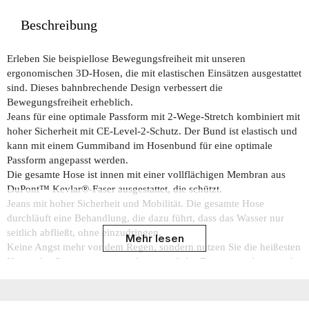
Beschreibung
Erleben Sie beispiellose Bewegungsfreiheit mit unseren
ergonomischen 3D-Hosen, die mit elastischen Einsätzen ausgestattet
sind. Dieses bahnbrechende Design verbessert die
Bewegungsfreiheit erheblich.
Jeans für eine optimale Passform mit 2-Wege-Stretch kombiniert mit
hoher Sicherheit mit CE-Level-2-Schutz. Der Bund ist elastisch und
kann mit einem Gummiband im Hosenbund für eine optimale
Passform angepasst werden.
Die gesamte Hose ist innen mit einer vollflächigen Membran aus
DuPont™ Kevlar®-Faser ausgestattet, die schützt.
Jeans mit hoher Sicherheit und Mobilität. Die gesamte Hose
durchläuft eine Behandlung, die dazu führt, dass das Wasser nur
seitlich abfließt, ohne einzudringen.
Mehr lesen
Keine Angst mehr vor dem Regen, sondern nutzen Sie die heißesten
Hosen des Sommers, jetzt auch wasserdicht. Der wasserabweisende
Denim mit Schutzmembran bietet eine perfekte Mischung aus
Innovation, Design und Leistung.