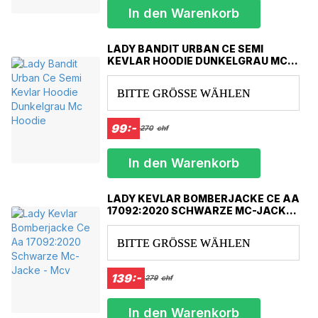
- Interne Knieschutztasche mit herausnehmbaren CE-Protektoren
In den Warenkorb
- Maßgeschneiderte YKK-Reißverschlüsse und Knöpfe
- Atmungsaktive Außenhülle
LADY BANDIT URBAN CE SEMI
- Ergonomisches 3D-Design
KEVLAR HOODIE DUNKELGRAU MC
- elastische Einsätze (Knie- und Rückenbereich)
HOODIE
- Reißverschluss unten am Bein
BITTE GRÖSSE WÄHLEN
- Beinweitenverstellung
- Verbindungsschleife
- Cargotaschen
99:-
270
chf
- Konische Passform
- Vorgeformte Beinkonstruktionen für beste Passform
In den Warenkorb
- Vollständig mit DuPont™ Kevlar®-Faser überzogen
- Twilve-Denim-Baumwolle, 96 % 4 % Elasthan
LADY KEVLAR BOMBERJACKE CE AA
- Abnehmbare/verstellbare LEVEL 2 CE-Protektoren an Knien und
17092:2020 SCHWARZE MC-JACKE
Hüften
- MCV
- Doppelnahtfestigkeit – Doppelnahtverstärkungen an den
BITTE GRÖSSE WÄHLEN
beweglichsten Teilen der Hose
- Sitz für Gürtel
139:-
279
chf
Bei 30 Grad gewaschen (kann beim ersten Waschen um 5 %
eingehen)
In den Warenkorb