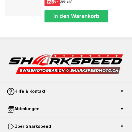
129:-
399
chf
In den Warenkorb
Hilfe & Kontakt
▼
Kontaktieren Sie uns
Abteilungen
▼
Zahlung und Sicherheit
Offener Kauf
Geschenkkarte kaufen
Über Sharkspeed
▼