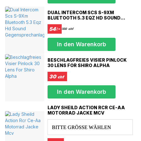
Größenmessungen um die Stirn
DUAL INTERCOM SCS S-9XM
BLUETOOTH 5.3 EQZ HD SOUND
XXXS 49-50 cm
GEGENSPRECHANLAGE
XXS 51-52 cm
54:-
199
chf
XS 53-54 cm
S 55-56 cm
In den Warenkorb
M 57-58 cm
L 59-60 cm
XL 61-62 cm
BESCHLAGFREIES VISIER PINLOCK
XXL 63-64 cm
30 LENS FOR SHIRO ALPHA
XXXL 65-66 cm
30
chf
In den Warenkorb
LADY SHEILD ACTION RCR CE-AA
MOTORRAD JACKE MCV
BITTE GRÖSSE WÄHLEN