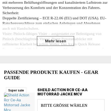
mit mehreren Belüftungsöffnungen und kanalisiertem Luftstrom zur
Verbesserung des Komforts und der Konzentration des Fahrers.
Sicherheit:
Doppelte Zertifizierung – ECE R-22.06 (EU) und DOT (USA). EU-
Ratschenverschlüsse zum einfachen Anbringen und Abnehmen
auch mit Handschuhen.
Visier: Pinlock-fähiges Visier – ausgestattet zur Befestigung von
Pinlock (beschlagfreies Visier). Bietet Panoramablicke mit
Mehr lesen
raffinierter Klarheit bei jedem Wetter. Das Axxis Quick Release
System (QRS) hilft dabei, das Visier problemlos zu entfernen und
auszutauschen. Optimaler Visierverschluss.
Innere:
Antiallergische und feuchtigkeitsableitende Innenstoffe –
absorbieren Schweiß und lassen ihn entlüften. Leicht abnehmbarer
PASSENDE PRODUKTE KAUFEN - GEAR
und waschbarer Innenraum, um den Helm sauber zu halten.
GUIDE
Abnehmbarer Kinnvorhang.
SHEILD ACTION RCR CE-AA
Super sale
Super sale
Super sale
Super sale
MOTORRAD JACKE MCV
Fortschrittliche aerodynamische Polycarbonat-Schalenkonstruktion
– leicht und dennoch stabil, hilft, das Gewicht des Helms niedrig zu
BITTE GRÖSSE WÄHLEN
halten und gleichzeitig sicherzustellen, dass Sie sicher bleiben