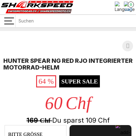
0
HUNTER SPEAR NG RED RJO INTEGRIERTER
MOTORRAD-HELM
64 %
SUPER SALE
60
Chf
169
Du sparst
109
Chf
Chf
BITTE GRÖSSE