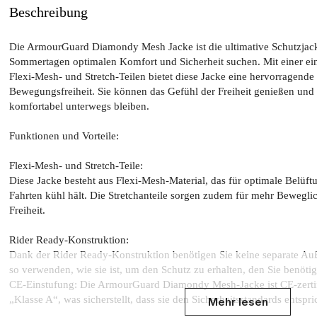
Beschreibung
Die ArmourGuard Diamondy Mesh Jacke ist die ultimative Schutzjacke
Sommertagen optimalen Komfort und Sicherheit suchen. Mit einer ei
Flexi-Mesh- und Stretch-Teilen bietet diese Jacke eine hervorragende
Bewegungsfreiheit. Sie können das Gefühl der Freiheit genießen und 
komfortabel unterwegs bleiben.
Funktionen und Vorteile:
Flexi-Mesh- und Stretch-Teile:
Diese Jacke besteht aus Flexi-Mesh-Material, das für optimale Belüft
Fahrten kühl hält. Die Stretchanteile sorgen zudem für mehr Bewegli
Freiheit.
Rider Ready-Konstruktion:
Dank der Rider Ready-Konstruktion benötigen Sie keine separate Au
so verwenden, wie sie ist, um den Schutz zu erhalten, den Sie benöti
CE-Einstufung: Die ArmourGuard Diamondy Mesh-Jacke ist CE-zertifi
„Klasse A“, was sicherstellt, dass sie den Sicherheitsstandards entspri
Mehr lesen