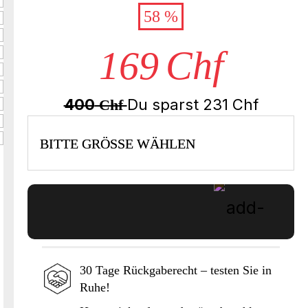
58 %
169
Chf
400
Du sparst
231
Chf
Chf
BITTE GRÖSSE WÄHLEN
30 Tage Rückgaberecht – testen Sie in
Ruhe!
In den Warenkorb