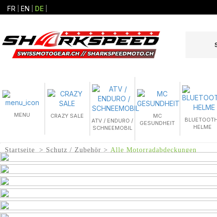
FR
EN
DE
MENU
CRAZY SALE
MC
BLUETOOTH
ATV / ENDURO /
GESUNDHEIT
HELME
SCHNEEMOBIL
Startseite
Schutz / Zubehör
Alle Motorradabdeckungen