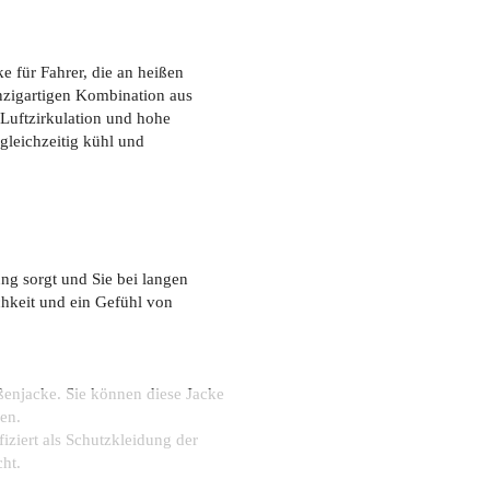
 für Fahrer, die an heißen
nzigartigen Kombination aus
 Luftzirkulation und hohe
gleichzeitig kühl und
ung sorgt und Sie bei langen
chkeit und ein Gefühl von
ßenjacke. Sie können diese Jacke
gen.
ziert als Schutzkleidung der
cht.