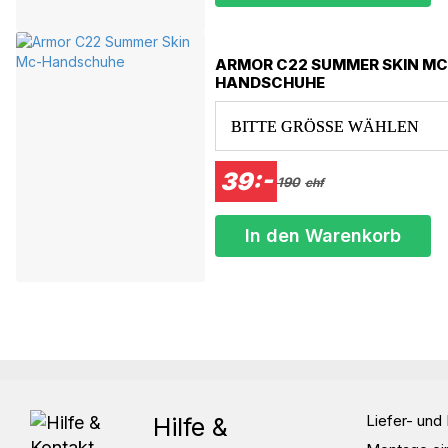
Sorgfältig platzierte Belüftungssysteme sorgen für eine hervorragende
Vielseitig einsetzbar als Innenjacke oder für zusätzlichen Schutz und S
Zu den Aufbewahrungsmöglichkeiten gehören eine Brusttasche und z
ARMOR C22 SUMMER SKIN MC
Zugelassen nach der Norm EN17092, CE Level 2-Schutz und leichte,
HANDSCHUHE
Gönnen Sie sich ein Höchstmaß an Stil und Sicherheit mit der Arm
BITTE GRÖSSE WÄHLEN
Größe/Größe Brust/Brust (cm) Bauch/Bauch (cm)
XS 92 86
39:-
190
chf
S 102 94
M 103 95
In den Warenkorb
L 104 96
XL 108 102
2XL 114 106
3XL 120 114
4XL 124 116
5XL 127 117
Liefer- un
Hilfe &