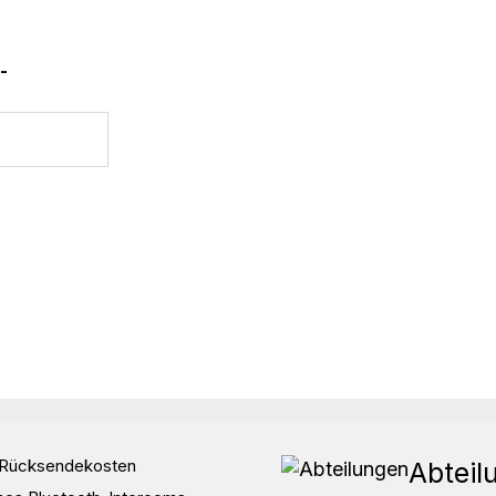
 Luftzirkulation.
til.
wei offene Innentaschen.
-
 atmungsaktive Konstruktion.
ourGuard Diamondy Mesh-Jacke.
d Rücksendekosten
Abteil