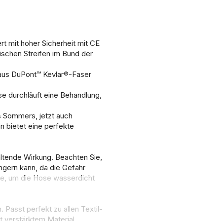
t mit hoher Sicherheit mit CE
tischen Streifen im Bund der
 aus DuPont™ Kevlar®-Faser
se durchläuft eine Behandlung,
 Sommers, jetzt auch
 bietet eine perfekte
altende Wirkung. Beachten Sie,
gern kann, da die Gefahr
de, um die Hose wasserdicht
. Passt perfekt zu allen Textil-
it verstärktem Material