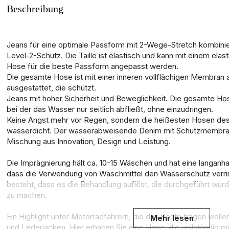
Beschreibung
Jeans für eine optimale Passform mit 2-Wege-Stretch kombinier
Level-2-Schutz. Die Taille ist elastisch und kann mit einem elas
Hose für die beste Passform angepasst werden.
Die gesamte Hose ist mit einer inneren vollflächigen Membran
ausgestattet, die schützt.
Jeans mit hoher Sicherheit und Beweglichkeit. ​Die gesamte Ho
bei der das Wasser nur seitlich abfließt, ohne einzudringen.
Keine Angst mehr vor Regen, sondern die heißesten Hosen des
wasserdicht. Der wasserabweisende Denim mit Schutzmembran
Mischung aus Innovation, Design und Leistung.
Die Imprägnierung hält ca. 10-15 Wäschen und hat eine langanh
dass die Verwendung von Waschmittel den Wasserschutz verrin
besteht, dass es die Behandlung auflöst, die durchgeführt wur
zu machen.
Ein Highlight unter Motorradfahrern, die das Beste tragen wollen
Mehr lesen
und Lederjacken. Hier erhalten Sie eine Hose, die vollständig m