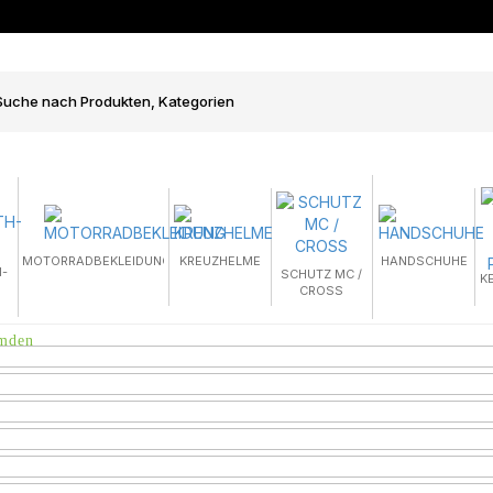
MOTORRADBEKLEIDUNG
KREUZHELME
HANDSCHUHE
-
SCHUTZ MC /
K
CROSS
emden