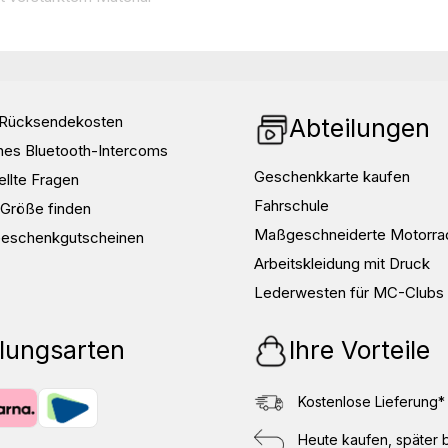
r als üblich zu wählen.
013
d Rücksendekosten
otektoren
Abteilungen
nes Bluetooth-Intercoms
Geschenkkarte kaufen
ellte Fragen
Fahrschule
e Größe finden
nien und Hüften
Maßgeschneiderte Motorra
Geschenkgutscheinen
den sich am meisten
Arbeitskleidung mit Druck
Lederwesten für MC-Clubs
lungsarten
Ihre Vorteile
nlaufen)
enzeichen von E.I. du Pont de
Kostenlose Lieferung*
Heute kaufen, später 