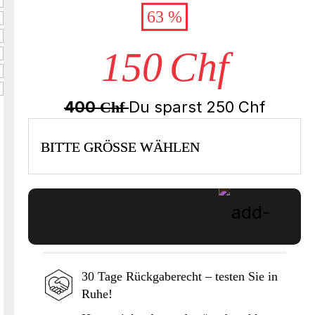
63 %
150
Chf
400
Du sparst
250
Chf
Chf
BITTE GRÖSSE WÄHLEN
30 Tage Rückgaberecht – testen Sie in
Ruhe!
In den Warenkorb