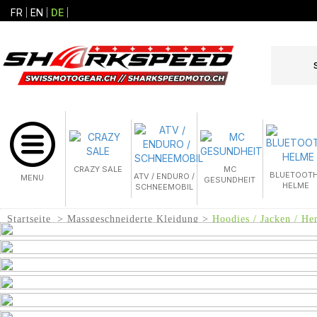
FR
EN
DE
CRAZY SALE
MC
BLUETOOTH
ATV / ENDURO /
MENU
GESUNDHEIT
HELME
SCHNEEMOBIL
Startseite
Massgeschneiderte Kleidung
Hoodies / Jacken / H