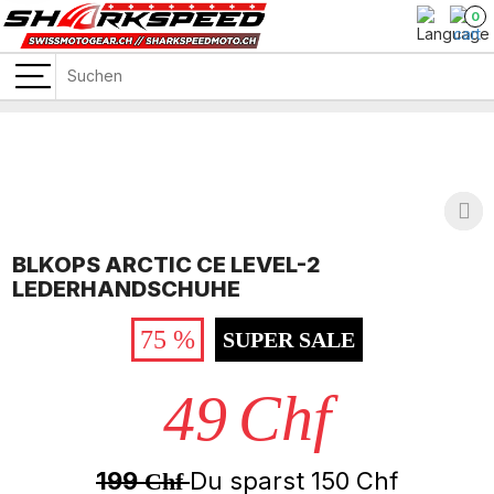
0
BLKOPS ARCTIC CE LEVEL-2
LEDERHANDSCHUHE
75 %
SUPER SALE
49
Chf
199
Du sparst
150
Chf
Chf