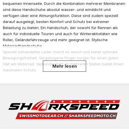
bequemen Innenseite. Durch die Kombination mehrerer Membranen
sind diese Handschuhe absolut wasser- und winddicht und
verfügen über eine Atmungsfunktion. Diese sind zudem speziell
darauf ausgelegt, besten Komfort und Schutz bei extremer
Belastung zu bieten. Ein Handschuh, der sowohl für Rennen als
auch für individuelle Touren und auch für Winteraktivitäten wie
Roller, Geländefahrzeuge und mehr geeignet ist. Stylische
Motorradhandschuhe.
Speziell behandeltes Leder macht es weich und bietet optimale
Bewegungsfreiheit. Vorgebogene Finger sorgen für einen guten
Halt am Motorrad. Verbundschutz an mehreren Stellen bietet Ihnen
Mehr lesen
maximalen Schutz.
Das Leder ist außerdem speziell behandelt, um weich und bequem
zu sein.
Verbundschutz an folgenden Stellen:
- Die Knöchel
- Hinten über der Hand
- Gummi-PU-Schutzstunde
- Gummi-PU-Schutz für den kleinen Finger mit verstärktem Leder
- Griffiges Material für besseren Handflächengriff