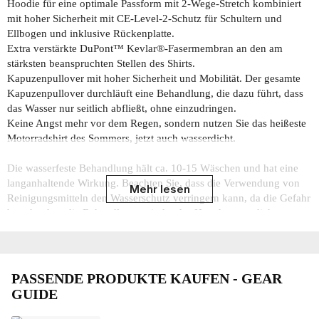
Hoodie für eine optimale Passform mit 2-Wege-Stretch kombiniert
mit hoher Sicherheit mit CE-Level-2-Schutz für Schultern und
Ellbogen und inklusive Rückenplatte.
Extra verstärkte DuPont™ Kevlar®-Fasermembran an den am
stärksten beanspruchten Stellen des Shirts.
Kapuzenpullover mit hoher Sicherheit und Mobilität. ​Der gesamte
Kapuzenpullover durchläuft eine Behandlung, die dazu führt, dass
das Wasser nur seitlich abfließt, ohne einzudringen.
Keine Angst mehr vor dem Regen, sondern nutzen Sie das heißeste
Motorradshirt des Sommers, jetzt auch wasserdicht.
Die wasserfeste Behandlung hält ca. 10-15 Wäschen und hat eine
langanhaltende Wirkung. Beachten Sie, dass die Verwendung von
Mehr lesen
Reinigungsmitteln den Wasserschutz verringern kann, da die Gefahr
besteht, dass die Behandlung, mit der das Hemd wasserdicht
gemacht wurde, aufgelöst wird.
Ein Highlight für Motorradfahrer, die das Beste tragen wollen. Passt
perfekt zu allen Textil- und Lederhosen.
PASSENDE PRODUKTE KAUFEN - GEAR
GUIDE
- CE-ZULASSUNG EN17092-4 2020
- Mesh-Futter