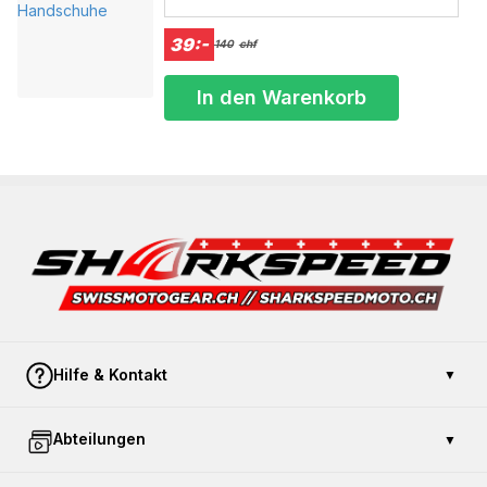
überschrittener Größe an. Die zusätzlichen Kosten werden von
einem Administrator von sharkspeed nach Erhalt Ihrer Körpermaße
39:-
140
chf
berechnet. Die Lieferzeit beträgt je nach saisonaler Auslastung
zwischen 12 und 16 Werktagen.
In den Warenkorb
Größe/Größe Brust/Brust (cm) Bauch/Bauch (cm)
XS 92 86
S 102 94
M 103 95
L 104 96
XL 108 102
2XL 114 106
3XL 120 114
4XL 124 116
5XL 127 117
Hilfe & Kontakt
▼
Kontaktieren Sie uns
Abteilungen
▼
Zahlung und Sicherheit