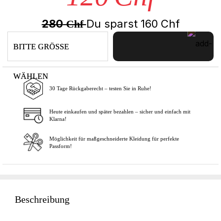
280
Du sparst
160
Chf
Chf
BITTE GRÖSSE
WÄHLEN
30 Tage Rückgaberecht – testen Sie in Ruhe!
In den Warenkorb
Heute einkaufen und später bezahlen – sicher und einfach mit
Klarna!
Möglichkeit für maßgeschneiderte Kleidung für perfekte
Passform!
Beschreibung