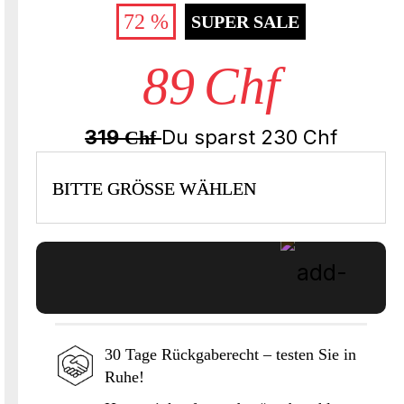
72 %
SUPER SALE
89
Chf
319
Du sparst
230
Chf
Chf
BITTE GRÖSSE WÄHLEN
30 Tage Rückgaberecht – testen Sie in
Ruhe!
In den Warenkorb