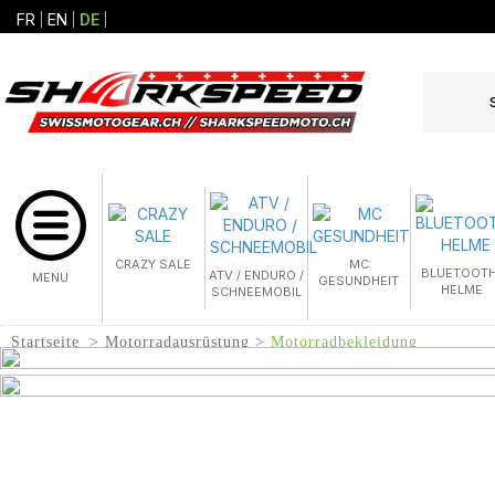
FR
EN
DE
CRAZY SALE
MC
BLUETOOTH
ATV / ENDURO /
MENU
GESUNDHEIT
HELME
SCHNEEMOBIL
Startseite
Motorradausrüstung
Motorradbekleidung