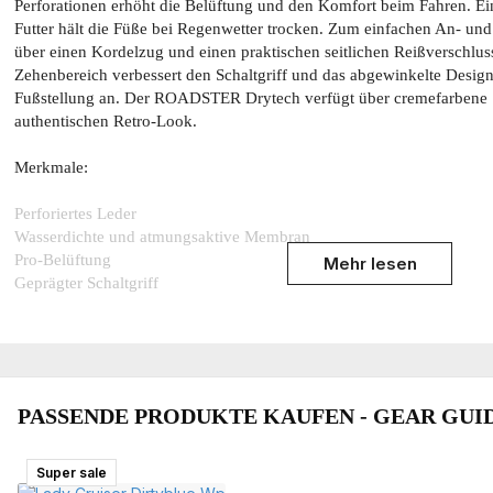
Perforationen erhöht die Belüftung und den Komfort beim Fahren. E
Futter hält die Füße bei Regenwetter trocken. Zum einfachen An- un
über einen Kordelzug und einen praktischen seitlichen Reißverschlus
Zehenbereich verbessert den Schaltgriff und das abgewinkelte Design
Fußstellung an. Der ROADSTER Drytech verfügt über cremefarbene 
authentischen Retro-Look.
Merkmale:
Perforiertes Leder
Wasserdichte und atmungsaktive Membran
Pro-Belüftung
Mehr lesen
Geprägter Schaltgriff
Seitlicher Reißverschluss
Zugband
Ergonomische Gummisohle
CE-Zulassung EN 13634:2017 ID:DCS/12119525126-A
Verstärkte Sohle
PASSENDE PRODUKTE KAUFEN - GEAR GUI
Schmutziger „Look“ auf Sohle und Schnürsenkeln
Komfortfutter mit Atmungsaktivität
Echtes Leder, speziell behandelt, um weich zu sein
Super sale
Super sale
Polyesterfutter mit atmungsaktiver Membran für Komfort