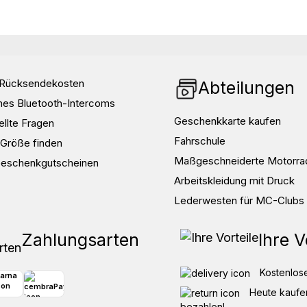
d Rücksendekosten
Abteilungen
nes Bluetooth-Intercoms
Geschenkkarte kaufen
ellte Fragen
Fahrschule
e Größe finden
Maßgeschneiderte Motorra
Geschenkgutscheinen
Arbeitskleidung mit Druck
Lederwesten für MC-Clubs
Zahlungsarten
Ihre V
Kostenlose
Heute kaufen
bezahlen!