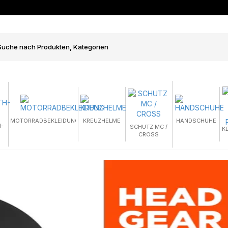
MOTORRADBEKLEIDUNG
KREUZHELME
HANDSCHUHE
-
SCHUTZ MC /
K
CROSS